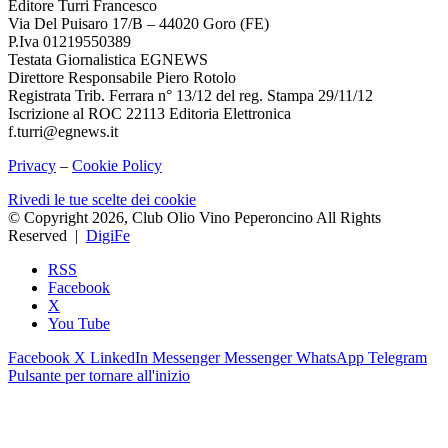
Editore Turri Francesco
Via Del Puisaro 17/B – 44020 Goro (FE)
P.Iva 01219550389
Testata Giornalistica EGNEWS
Direttore Responsabile Piero Rotolo
Registrata Trib. Ferrara n° 13/12 del reg. Stampa 29/11/12
Iscrizione al ROC 22113 Editoria Elettronica
f.turri@egnews.it
Privacy
–
Cookie Policy
Rivedi le tue scelte dei cookie
© Copyright 2026, Club Olio Vino Peperoncino All Rights
Reserved |
DigiFe
RSS
Facebook
X
You Tube
Facebook
X
LinkedIn
Messenger
Messenger
WhatsApp
Telegram
Pulsante per tornare all'inizio