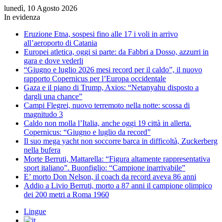
lunedì, 10 Agosto 2026
In evidenza
Eruzione Etna, sospesi fino alle 17 i voli in arrivo
all’aeroporto di Catania
Europei atletica, oggi si parte: da Fabbri a Dosso, azzurri in
gara e dove vederli
“Giugno e luglio 2026 mesi record per il caldo”, il nuovo
rapporto Copernicus per l’Europa occidentale
Gaza e il piano di Trump, Axios: “Netanyahu disposto a
dargli una chance”
Campi Flegrei, nuovo terremoto nella notte: scossa di
magnitudo 3
Caldo non molla l’Italia, anche oggi 19 città in allerta.
Copernicus: “Giugno e luglio da record”
Il suo mega yacht non soccorre barca in difficoltà, Zuckerberg
nella bufera
Morte Berruti, Mattarella: “Figura altamente rappresentativa
sport italiano”. Buonfiglio: “Campione inarrivabile”
E’ morto Don Nelson, il coach da record aveva 86 anni
Addio a Livio Berruti, morto a 87 anni il campione olimpico
dei 200 metri a Roma 1960
Lingue