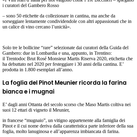
i curatori del Gambero Rosso
– sono 50 etichette da collezionare in cantina, ma anche da
sorseggiare lentamente condividendole con altri appassionati che in
un calice di vino cercano l’unicità».
Solo tre le bollicine “rare” selezionate dai curatori della Guida del
Gambero: due in Lombardia e una, appunto, in Trentino:
il Trentodoc Brut Rosé Monsieur Martis Riserva 2020, etichetta che
ha debuttato nel 2020 per festeggiare i 30 anni della cantina. E’
prodotta in 1.800 esemplari all’anno.
La foglia del Pinot Meunier ricorda la farina
bianca e i mugnai
E’ dagli anni Ottanta del secolo scorso che Maso Martis coltiva nei
suoi 12 ettari di vigneto il Meunier,
in francese “mugnaio”, un vitigno appartenente alla famiglia dei
Pinot e il cui nome deriva dalla caratteristica parte inferiore della sua
foglia, molto lanuginosa e all’apparenza imbiancata di farina.