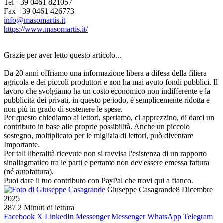
Tel +39 0461 821057
Fax +39 0461 426773
info@masomartis.it
https://www.masomartis.it/
Grazie per aver letto questo articolo...
Da 20 anni offriamo una informazione libera a difesa della filiera
agricola e dei piccoli produttori e non ha mai avuto fondi pubblici. Il
lavoro che svolgiamo ha un costo economico non indifferente e la
pubblicità dei privati, in questo periodo, è semplicemente ridotta e
non più in grado di sostenere le spese.
Per questo chiediamo ai lettori, speriamo, ci apprezzino, di darci un
contributo in base alle proprie possibilità. Anche un piccolo
sostegno, moltiplicato per le migliaia di lettori, può diventare
Importante.
Per tali liberalità ricevute non si ravvisa l'esistenza di un rapporto
sinallagmatico tra le parti e pertanto non dev'essere emessa fattura
(né autofattura).
Puoi dare il tuo contributo con PayPal che trovi qui a fianco.
Giuseppe Casagrande
8 Dicembre
2025
287
2 Minuti di lettura
Facebook
X
LinkedIn
Messenger
Messenger
WhatsApp
Telegram