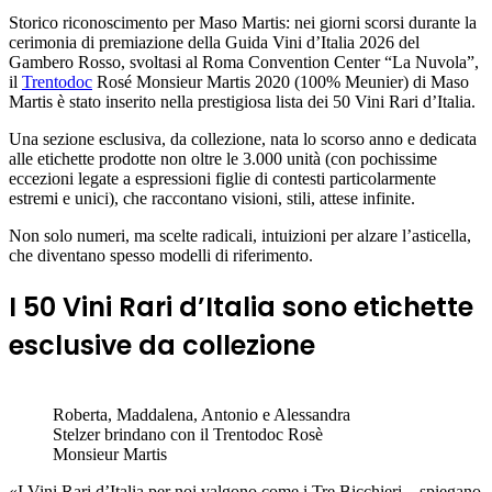
Storico riconoscimento per Maso Martis: nei giorni scorsi durante la
cerimonia di premiazione della Guida Vini d’Italia 2026 del
Gambero Rosso, svoltasi al Roma Convention Center “La Nuvola”,
il
Trentodoc
Rosé Monsieur Martis 2020 (100% Meunier) di Maso
Martis è stato inserito nella prestigiosa lista dei 50 Vini Rari d’Italia.
Una sezione esclusiva, da collezione, nata lo scorso anno e dedicata
alle etichette prodotte non oltre le 3.000 unità (con pochissime
eccezioni legate a espressioni figlie di contesti particolarmente
estremi e unici), che raccontano visioni, stili, attese infinite.
Non solo numeri, ma scelte radicali, intuizioni per alzare l’asticella,
che diventano spesso modelli di riferimento.
I 50 Vini Rari d’Italia sono etichette
esclusive da collezione
Roberta, Maddalena, Antonio e Alessandra
Stelzer brindano con il Trentodoc Rosè
Monsieur Martis
«I Vini Rari d’Italia per noi valgono come i Tre Bicchieri – spiegano