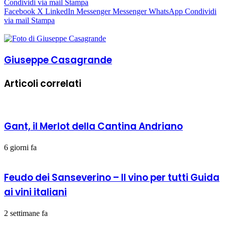
Condividi via mail
Stampa
Facebook
X
LinkedIn
Messenger
Messenger
WhatsApp
Condividi
via mail
Stampa
Giuseppe Casagrande
Articoli correlati
Gant, il Merlot della Cantina Andriano
6 giorni fa
Feudo dei Sanseverino – Il vino per tutti Guida
ai vini italiani
2 settimane fa