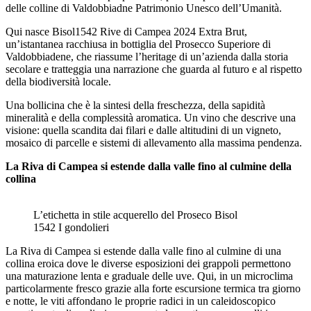
delle colline di Valdobbiadne Patrimonio Unesco dell’Umanità.
Qui nasce Bisol1542 Rive di Campea 2024 Extra Brut,
un’istantanea racchiusa in bottiglia del Prosecco Superiore di
Valdobbiadene, che riassume l’heritage di un’azienda dalla storia
secolare e tratteggia una narrazione che guarda al futuro e al rispetto
della biodiversità locale.
Una bollicina che è la sintesi della freschezza, della sapidità
mineralità e della complessità aromatica. Un vino che descrive una
visione: quella scandita dai filari e dalle altitudini di un vigneto,
mosaico di parcelle e sistemi di allevamento alla massima pendenza.
La Riva di Campea si estende dalla valle fino al culmine della
collina
L’etichetta in stile acquerello del Proseco Bisol
1542 I gondolieri
La Riva di Campea si estende dalla valle fino al culmine di una
collina eroica dove le diverse esposizioni dei grappoli permettono
una maturazione lenta e graduale delle uve. Qui, in un microclima
particolarmente fresco grazie alla forte escursione termica tra giorno
e notte, le viti affondano le proprie radici in un caleidoscopico