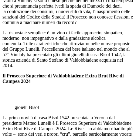
Molti a Vinitaly si sono chiesti perchè nel bel mezzo di una tempesta
che si preannuncia perfetta (vedi la spada di Damocle dei dazi,
la contrazione dei consumi, i nuovi stili di vita, l’inasprimento delle
sanzioni del Codice della Strada) il Prosecco non conosce flessioni e
continua a macinare numeri da record?
La risposta è semplice: è un vino di facile approccio, simpatico,
moderno, non impegnativo e dalla gradazione alcolica
contenuta. Tutte caratteristiche che ritroviamo nelle nuove proposte
del Gruppo Lunelli, l’eccellenza del bere italiano nel mondo che al
57° Vinitaly ha presentato gli ultimi gioielli di casa Bisol 1542, la
storica azienda di Santo Stefano di Valdobbiadene acquisita nel
2014.
Il Prosecco Superiore di Valdobbiadene Extra Brut Rive di
Campea 2024
gioielli Bisol
La prima novità di casa Bisol 1542 presentata a Verona dal
presidente Matteo Lunelli è Il Prosecco Superiore di Valdobbiadene
Extra Brut Rive di Campea 2024. Le Rive – lo abbiamo ribadito più
volte – sono dei veri e propri “cru”, parcelle particolarmente vocate