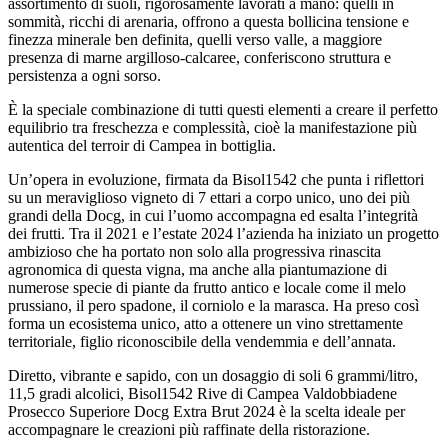
assortimento di suoli, rigorosamente lavorati a mano: quelli in
sommità, ricchi di arenaria, offrono a questa bollicina tensione e
finezza minerale ben definita, quelli verso valle, a maggiore
presenza di marne argilloso-calcaree, conferiscono struttura e
persistenza a ogni sorso.
È la speciale combinazione di tutti questi elementi a creare il perfetto
equilibrio tra freschezza e complessità, cioè la manifestazione più
autentica del terroir di Campea in bottiglia.
Un’opera in evoluzione, firmata da Bisol1542 che punta i riflettori
su un meraviglioso vigneto di 7 ettari a corpo unico, uno dei più
grandi della Docg, in cui l’uomo accompagna ed esalta l’integrità
dei frutti. Tra il 2021 e l’estate 2024 l’azienda ha iniziato un progetto
ambizioso che ha portato non solo alla progressiva rinascita
agronomica di questa vigna, ma anche alla piantumazione di
numerose specie di piante da frutto antico e locale come il melo
prussiano, il pero spadone, il corniolo e la marasca. Ha preso così
forma un ecosistema unico, atto a ottenere un vino strettamente
territoriale, figlio riconoscibile della vendemmia e dell’annata.
Diretto, vibrante e sapido, con un dosaggio di soli 6 grammi/litro,
11,5 gradi alcolici, Bisol1542 Rive di Campea Valdobbiadene
Prosecco Superiore Docg Extra Brut 2024 è la scelta ideale per
accompagnare le creazioni più raffinate della ristorazione.