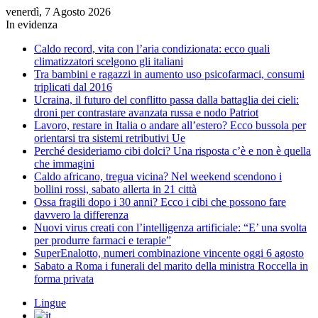
venerdì, 7 Agosto 2026
In evidenza
Caldo record, vita con l’aria condizionata: ecco quali
climatizzatori scelgono gli italiani
Tra bambini e ragazzi in aumento uso psicofarmaci, consumi
triplicati dal 2016
Ucraina, il futuro del conflitto passa dalla battaglia dei cieli:
droni per contrastare avanzata russa e nodo Patriot
Lavoro, restare in Italia o andare all’estero? Ecco bussola per
orientarsi tra sistemi retributivi Ue
Perché desideriamo cibi dolci? Una risposta c’è e non è quella
che immagini
Caldo africano, tregua vicina? Nel weekend scendono i
bollini rossi, sabato allerta in 21 città
Ossa fragili dopo i 30 anni? Ecco i cibi che possono fare
davvero la differenza
Nuovi virus creati con l’intelligenza artificiale: “E’ una svolta
per produrre farmaci e terapie”
SuperEnalotto, numeri combinazione vincente oggi 6 agosto
Sabato a Roma i funerali del marito della ministra Roccella in
forma privata
Lingue