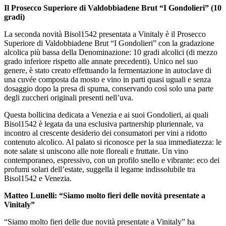
Il Prosecco Superiore di Valdobbiadene Brut “I Gondolieri” (10
gradi)
La seconda novità Bisol1542 presentata a Vinitaly è il Prosecco
Superiore di Valdobbiadene Brut “I Gondolieri” con la gradazione
alcolica più bassa della Denominazione: 10 gradi alcolici (di mezzo
grado inferiore rispetto alle annate precedenti). Unico nel suo
genere, è stato creato effettuando la fermentazione in autoclave di
una cuvée composta da mosto e vino in parti quasi uguali e senza
dosaggio dopo la presa di spuma, conservando così solo una parte
degli zuccheri originali presenti nell’uva.
Questa bollicina dedicata a Venezia e ai suoi Gondolieri, ai quali
Bisol1542 è legata da una esclusiva partnership pluriennale, va
incontro al crescente desiderio dei consumatori per vini a ridotto
contenuto alcolico. Al palato si riconosce per la sua immediatezza: le
note salate si uniscono alle note floreali e fruttate. Un vino
contemporaneo, espressivo, con un profilo snello e vibrante: eco dei
profumi solari dell’estate, suggella il legame indissolubile tra
Bisol1542 e Venezia.
Matteo Lunelli: “Siamo molto fieri delle novità presentate a
Vinitaly”
“Siamo molto fieri delle due novità presentate a Vinitaly” ha