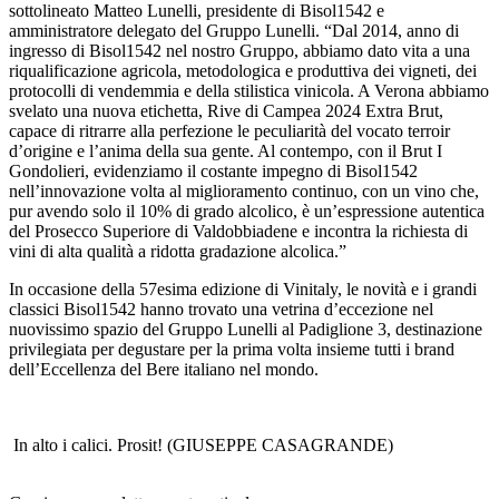
sottolineato Matteo Lunelli, presidente di Bisol1542 e
amministratore delegato del Gruppo Lunelli. “Dal 2014, anno di
ingresso di Bisol1542 nel nostro Gruppo, abbiamo dato vita a una
riqualificazione agricola, metodologica e produttiva dei vigneti, dei
protocolli di vendemmia e della stilistica vinicola. A Verona abbiamo
svelato una nuova etichetta, Rive di Campea 2024 Extra Brut,
capace di ritrarre alla perfezione le peculiarità del vocato terroir
d’origine e l’anima della sua gente. Al contempo, con il Brut I
Gondolieri, evidenziamo il costante impegno di Bisol1542
nell’innovazione volta al miglioramento continuo, con un vino che,
pur avendo solo il 10% di grado alcolico, è un’espressione autentica
del Prosecco Superiore di Valdobbiadene e incontra la richiesta di
vini di alta qualità a ridotta gradazione alcolica.”
In occasione della 57esima edizione di Vinitaly, le novità e i grandi
classici Bisol1542 hanno trovato una vetrina d’eccezione nel
nuovissimo spazio del Gruppo Lunelli al Padiglione 3, destinazione
privilegiata per degustare per la prima volta insieme tutti i brand
dell’Eccellenza del Bere italiano nel mondo.
In alto i calici. Prosit! (GIUSEPPE CASAGRANDE)