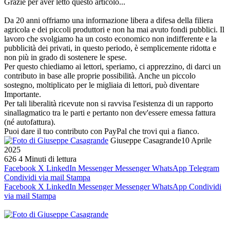
Grazie per aver letto questo articolo...
Da 20 anni offriamo una informazione libera a difesa della filiera
agricola e dei piccoli produttori e non ha mai avuto fondi pubblici. Il
lavoro che svolgiamo ha un costo economico non indifferente e la
pubblicità dei privati, in questo periodo, è semplicemente ridotta e
non più in grado di sostenere le spese.
Per questo chiediamo ai lettori, speriamo, ci apprezzino, di darci un
contributo in base alle proprie possibilità. Anche un piccolo
sostegno, moltiplicato per le migliaia di lettori, può diventare
Importante.
Per tali liberalità ricevute non si ravvisa l'esistenza di un rapporto
sinallagmatico tra le parti e pertanto non dev'essere emessa fattura
(né autofattura).
Puoi dare il tuo contributo con PayPal che trovi qui a fianco.
Giuseppe Casagrande
10 Aprile
2025
626
4 Minuti di lettura
Facebook
X
LinkedIn
Messenger
Messenger
WhatsApp
Telegram
Condividi via mail
Stampa
Facebook
X
LinkedIn
Messenger
Messenger
WhatsApp
Condividi
via mail
Stampa