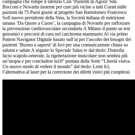
campagna che rompe il silenzio Con ‘Pazienti in Agorà’ Sda
Bocconi e Novartis insieme per cure più vicine a tutti Curati mille
pazienti da 75 Paesi grazie al progetto San Bartolomeo Francesco
Sofi nuovo presidente della Sinu, la Società italiana di nutrizione
umana ‘Da Quore a Cuore’, la campagna di Novartis per rafforzare
la prevenzione cardiovascolare secondaria A Milano il punto su test
genomici e percorsi di cura nel carcinoma mammario Al via primo
Patient Navigator Digitale basato sull’ai per l’ascolto dei bisogni dei
pazienti ‘Buono a sapersi’ di Isvi per una comunicazione chiara su
salumi e salute A seguire lo Speciale Salus tv dal titolo: Distrofia
facio scapolo-omerale, la rigenerazione muscolare non sembra più
un’utopia e per concludere la10° puntata della Serie “Libertà visiva.
Un nuovo modo di vedere il mondo” dal titolo: Lenti Icl,
l’alternativa al laser per la correzione dei difetti visivi più complessi