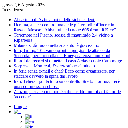
giovedì, 6 Agosto 2026
In evidenza
Al castello di Avio la notte delle stelle cadenti
Ucraina, attacco contro una delle più grandi raffinerie in
Russia. Mosca: “Abbattuti nella notte 605 droni di Kiev”
Terremoto nel Pisano, scossa di magnitudo 2.4 vicino a
Riparbella
Milano, si dà fuoco nella sua auto: è gravissimo
Iran, Trump: “Eravamo pronti a più grande attacco da
Seconda guerra mondiale”. E nega carenza munizioni
Il prof dei record si dimette, il caso Arday scuote Cambridge
Sorpresa a Montreal, Zverev subito eliminato
In ferie senza e-mail e chat? Ecco come organizzarsi per
staccare davvero la spina dal lavoro
Iran, Teheran punta tutto su controllo Stretto Hormuz: ma è
una scommessa rischiosa
Zanzare, a scatenarle non è solo il caldo: un mix di fattori le
‘accende’
Lingue