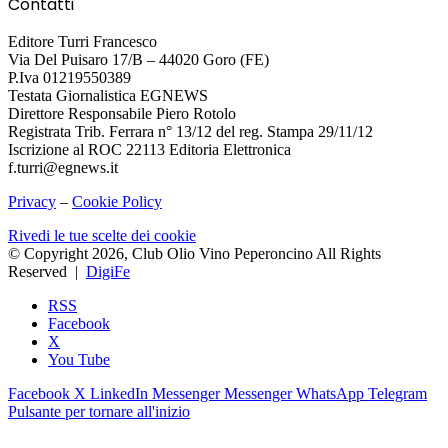
Contatti
Editore Turri Francesco
Via Del Puisaro 17/B – 44020 Goro (FE)
P.Iva 01219550389
Testata Giornalistica EGNEWS
Direttore Responsabile Piero Rotolo
Registrata Trib. Ferrara n° 13/12 del reg. Stampa 29/11/12
Iscrizione al ROC 22113 Editoria Elettronica
f.turri@egnews.it
Privacy
–
Cookie Policy
Rivedi le tue scelte dei cookie
© Copyright 2026, Club Olio Vino Peperoncino All Rights
Reserved |
DigiFe
RSS
Facebook
X
You Tube
Facebook
X
LinkedIn
Messenger
Messenger
WhatsApp
Telegram
Pulsante per tornare all'inizio