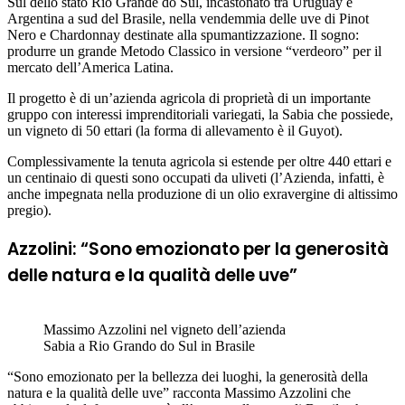
Sul dello stato Rio Grande do Sul, incastonato tra Uruguay e
Argentina a sud del Brasile, nella vendemmia delle uve di Pinot
Nero e Chardonnay destinate alla spumantizzazione. Il sogno:
produrre un grande Metodo Classico in versione “verdeoro” per il
mercato dell’America Latina.
Il progetto è di un’azienda agricola di proprietà di un importante
gruppo con interessi imprenditoriali variegati, la Sabia che possiede,
un vigneto di 50 ettari (la forma di allevamento è il Guyot).
Complessivamente la tenuta agricola si estende per oltre 440 ettari e
un centinaio di questi sono occupati da uliveti (l’Azienda, infatti, è
anche impegnata nella produzione di un olio exravergine di altissimo
pregio).
Azzolini: “Sono emozionato per la generosità
delle natura e la qualità delle uve”
Massimo Azzolini nel vigneto dell’azienda
Sabia a Rio Grando do Sul in Brasile
“Sono emozionato per la bellezza dei luoghi, la generosità della
natura e la qualità delle uve” racconta Massimo Azzolini che