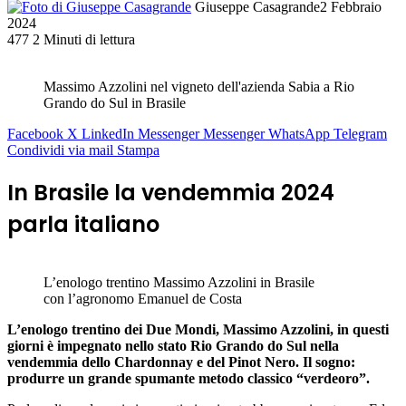
Giuseppe Casagrande
2 Febbraio
2024
477
2 Minuti di lettura
Massimo Azzolini nel vigneto dell'azienda Sabia a Rio
Grando do Sul in Brasile
Facebook
X
LinkedIn
Messenger
Messenger
WhatsApp
Telegram
Condividi via mail
Stampa
In Brasile la vendemmia 2024
parla italiano
L’enologo trentino Massimo Azzolini in Brasile
con l’agronomo Emanuel de Costa
L’enologo trentino dei Due Mondi, Massimo Azzolini, in questi
giorni è impegnato nello stato Rio Grando do Sul nella
vendemmia dello Chardonnay e del Pinot Nero. Il sogno:
produrre un grande spumante metodo classico “verdeoro”.