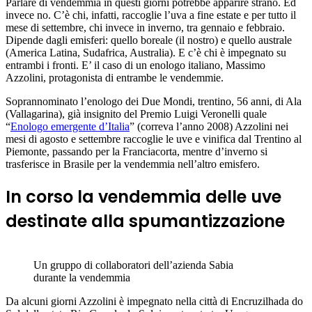
Parlare di vendemmia in questi giorni potrebbe apparire strano. Ed
invece no. C’è chi, infatti, raccoglie l’uva a fine estate e per tutto il
mese di settembre, chi invece in inverno, tra gennaio e febbraio.
Dipende dagli emisferi: quello boreale (il nostro) e quello australe
(America Latina, Sudafrica, Australia). E c’è chi è impegnato su
entrambi i fronti. E’ il caso di un enologo italiano, Massimo
Azzolini, protagonista di entrambe le vendemmie.
Soprannominato l’enologo dei Due Mondi, trentino, 56 anni, di Ala
(Vallagarina), già insignito del Premio Luigi Veronelli quale
“
Enologo emergente d’Italia
” (correva l’anno 2008) Azzolini nei
mesi di agosto e settembre raccoglie le uve e vinifica dal Trentino al
Piemonte, passando per la Franciacorta, mentre d’inverno si
trasferisce in Brasile per la vendemmia nell’altro emisfero.
In corso la vendemmia delle uve
destinate alla spumantizzazione
Un gruppo di collaboratori dell’azienda Sabia
durante la vendemmia
Da alcuni giorni Azzolini è impegnato nella città di Encruzilhada do