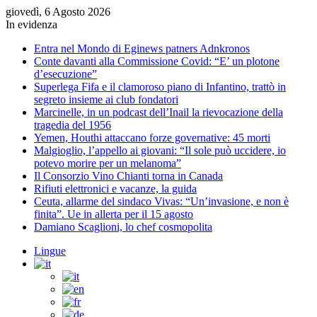
giovedì, 6 Agosto 2026
In evidenza
Entra nel Mondo di Eginews patners Adnkronos
Conte davanti alla Commissione Covid: “E’ un plotone
d’esecuzione”
Superlega Fifa e il clamoroso piano di Infantino, trattò in
segreto insieme ai club fondatori
Marcinelle, in un podcast dell’Inail la rievocazione della
tragedia del 1956
Yemen, Houthi attaccano forze governative: 45 morti
Malgioglio, l’appello ai giovani: “Il sole può uccidere, io
potevo morire per un melanoma”
Il Consorzio Vino Chianti torna in Canada
Rifiuti elettronici e vacanze, la guida
Ceuta, allarme del sindaco Vivas: “Un’invasione, e non è
finita”. Ue in allerta per il 15 agosto
Damiano Scaglioni, lo chef cosmopolita
Lingue