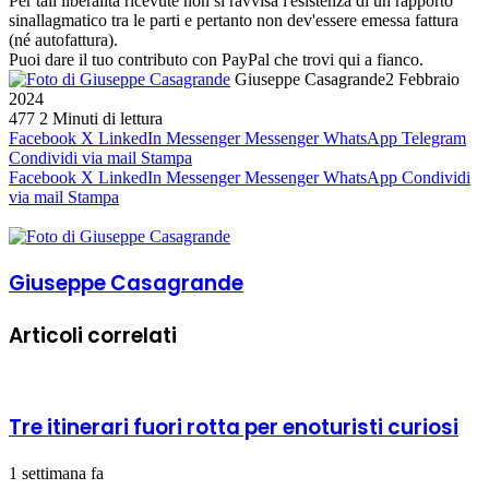
Per tali liberalità ricevute non si ravvisa l'esistenza di un rapporto
sinallagmatico tra le parti e pertanto non dev'essere emessa fattura
(né autofattura).
Puoi dare il tuo contributo con PayPal che trovi qui a fianco.
Giuseppe Casagrande
2 Febbraio
2024
477
2 Minuti di lettura
Facebook
X
LinkedIn
Messenger
Messenger
WhatsApp
Telegram
Condividi via mail
Stampa
Facebook
X
LinkedIn
Messenger
Messenger
WhatsApp
Condividi
via mail
Stampa
Giuseppe Casagrande
Articoli correlati
Tre itinerari fuori rotta per enoturisti curiosi
1 settimana fa