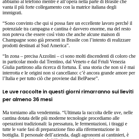
abbiamo al telefono mentre è all’opera nella parte di Brasile che
vanta il più forte collegamento con la matrice italiana degli
immigrati.
“Sono convinto che qui si possa fare un eccellente lavoro perché il
potenziale tra campagna e cantina è davvero enorme, ma del resto
non poteva che essere così visto che anche alcune maison di
Champagne sono già presenti in Brasile con l’intento di realizzare
prodotti destinati al Sud America”.
“In zona – precisa Azzolini – ci sono molti discendenti di coloro che
in particolar modo dal Trentino, dal Veneto e dal Friuli Venezia
Giulia partirono alla ricerca di fortuna. È una storia che non si è mai
interrotta e le origini non si cancellano: c’è ancora grande amore per
l’Italia e per tutto ciò che proviene dal BelPaese”.
Le uve raccolte in questi giorni rimarranno sui lieviti
per almeno 36 mesi
Ma torniamo alla vendemmia. “Ultimata la raccolta delle uve, nelle
cantina dotata delle più moderne tecnologie procediamo alle
operazioni tradizionali: la pressatura, le fermentazioni, i tiraggi e
tutte le varie fasi di preparazione fino alla rifermentazione in
bottiglia. Il personale dell’azienda, dagli agronomi ai cantinieri, è