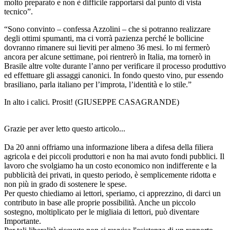
molto preparato e non è difficile rapportarsi dal punto di vista
tecnico”.
“Sono convinto – confessa Azzolini – che si potranno realizzare
degli ottimi spumanti, ma ci vorrà pazienza perché le bollicine
dovranno rimanere sui lieviti per almeno 36 mesi. Io mi fermerò
ancora per alcune settimane, poi rientrerò in Italia, ma tornerò in
Brasile altre volte durante l’anno per verificare il processo produttivo
ed effettuare gli assaggi canonici. In fondo questo vino, pur essendo
brasiliano, parla italiano per l’improta, l’identità e lo stile.”
In alto i calici. Prosit! (GIUSEPPE CASAGRANDE)
Grazie per aver letto questo articolo...
Da 20 anni offriamo una informazione libera a difesa della filiera
agricola e dei piccoli produttori e non ha mai avuto fondi pubblici. Il
lavoro che svolgiamo ha un costo economico non indifferente e la
pubblicità dei privati, in questo periodo, è semplicemente ridotta e
non più in grado di sostenere le spese.
Per questo chiediamo ai lettori, speriamo, ci apprezzino, di darci un
contributo in base alle proprie possibilità. Anche un piccolo
sostegno, moltiplicato per le migliaia di lettori, può diventare
Importante.