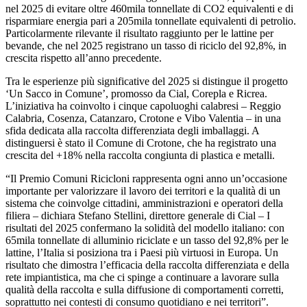
nel 2025 di evitare oltre 460mila tonnellate di CO2 equivalenti e di
risparmiare energia pari a 205mila tonnellate equivalenti di petrolio.
Particolarmente rilevante il risultato raggiunto per le lattine per
bevande, che nel 2025 registrano un tasso di riciclo del 92,8%, in
crescita rispetto all’anno precedente.
Tra le esperienze più significative del 2025 si distingue il progetto
‘Un Sacco in Comune’, promosso da Cial, Corepla e Ricrea.
L’iniziativa ha coinvolto i cinque capoluoghi calabresi – Reggio
Calabria, Cosenza, Catanzaro, Crotone e Vibo Valentia – in una
sfida dedicata alla raccolta differenziata degli imballaggi. A
distinguersi è stato il Comune di Crotone, che ha registrato una
crescita del +18% nella raccolta congiunta di plastica e metalli.
“Il Premio Comuni Ricicloni rappresenta ogni anno un’occasione
importante per valorizzare il lavoro dei territori e la qualità di un
sistema che coinvolge cittadini, amministrazioni e operatori della
filiera – dichiara Stefano Stellini, direttore generale di Cial – I
risultati del 2025 confermano la solidità del modello italiano: con
65mila tonnellate di alluminio riciclate e un tasso del 92,8% per le
lattine, l’Italia si posiziona tra i Paesi più virtuosi in Europa. Un
risultato che dimostra l’efficacia della raccolta differenziata e della
rete impiantistica, ma che ci spinge a continuare a lavorare sulla
qualità della raccolta e sulla diffusione di comportamenti corretti,
soprattutto nei contesti di consumo quotidiano e nei territori”.