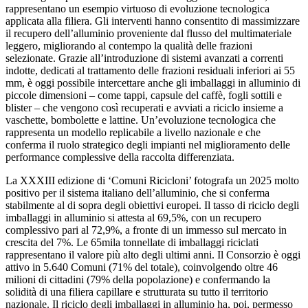
rappresentano un esempio virtuoso di evoluzione tecnologica
applicata alla filiera. Gli interventi hanno consentito di massimizzare
il recupero dell’alluminio proveniente dal flusso del multimateriale
leggero, migliorando al contempo la qualità delle frazioni
selezionate. Grazie all’introduzione di sistemi avanzati a correnti
indotte, dedicati al trattamento delle frazioni residuali inferiori ai 55
mm, è oggi possibile intercettare anche gli imballaggi in alluminio di
piccole dimensioni – come tappi, capsule del caffè, fogli sottili e
blister – che vengono così recuperati e avviati a riciclo insieme a
vaschette, bombolette e lattine. Un’evoluzione tecnologica che
rappresenta un modello replicabile a livello nazionale e che
conferma il ruolo strategico degli impianti nel miglioramento delle
performance complessive della raccolta differenziata.
La XXXIII edizione di ‘Comuni Ricicloni’ fotografa un 2025 molto
positivo per il sistema italiano dell’alluminio, che si conferma
stabilmente al di sopra degli obiettivi europei. Il tasso di riciclo degli
imballaggi in alluminio si attesta al 69,5%, con un recupero
complessivo pari al 72,9%, a fronte di un immesso sul mercato in
crescita del 7%. Le 65mila tonnellate di imballaggi riciclati
rappresentano il valore più alto degli ultimi anni. Il Consorzio è oggi
attivo in 5.640 Comuni (71% del totale), coinvolgendo oltre 46
milioni di cittadini (79% della popolazione) e confermando la
solidità di una filiera capillare e strutturata su tutto il territorio
nazionale. Il riciclo degli imballaggi in alluminio ha, poi, permesso