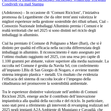
Condividi via mail
Stampa
(Adnkronos) – In occasione di ‘Comuni Ricicloni’, l’iniziativa
promossa da Legambiente che da oltre trent’anni valorizza le
migliori esperienze nella gestione sostenibile dei rifiuti urbani, Cial –
Consorzio Nazionale Imballaggi Alluminio premia i Comuni e le
realtà territoriali che nel 2025 si sono distinti nel riciclo degli
imballaggi in alluminio.
Cial ha premiato il Comune di Polignano a Mare (Bari), che si è
distinto per qualità ed efficacia nella raccolta differenziata degli
imballaggi in alluminio. Il riconoscimento è stato assegnato per
l’ottimo risultato raggiunto nel 2025, con una resa pro capite di
1.100 grammi per abitante, valore superiore alla media nazionale. La
raccolta nel Comune è gestita da Navita Srl, con conferimento
all’impianto I.Blu di San Giorgio di Nogaro, e avviene tramite
sistema integrato plastica + metalli. Un risultato che evidenzia
l’efficacia del sistema di raccolta locale e l’impegno della
cittadinanza nel promuovere la sostenibilità ambientale.
Tra le esperienze distintive valorizzate nell’ambito di Comuni
Ricicloni 2026, emerge anche il contributo dell’innovazione
impiantistica alla qualità della raccolta e del riciclo. In particolare,
sono stati presi a riferimento gli interventi di revamping realizzati nel
2025 negli impianti A2A Ambiente di Muggiano e Cavaglià, che