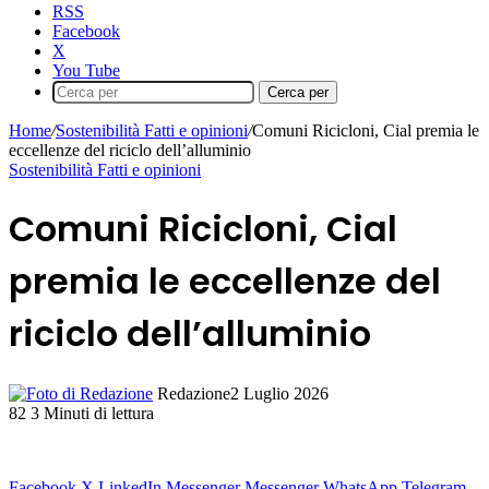
RSS
Facebook
X
You Tube
Cerca per
Home
/
Sostenibilità Fatti e opinioni
/
Comuni Ricicloni, Cial premia le
eccellenze del riciclo dell’alluminio
Sostenibilità Fatti e opinioni
Comuni Ricicloni, Cial
premia le eccellenze del
riciclo dell’alluminio
Redazione
2 Luglio 2026
82
3 Minuti di lettura
Facebook
X
LinkedIn
Messenger
Messenger
WhatsApp
Telegram