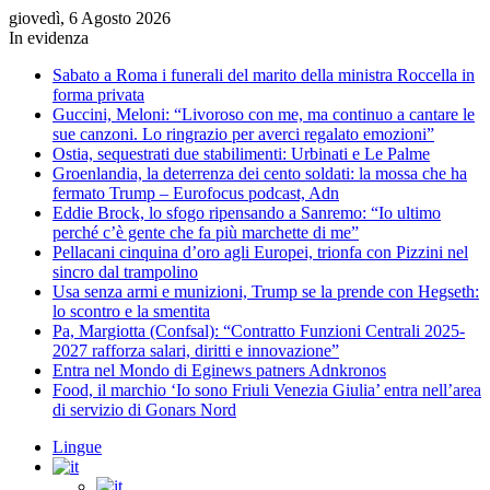
giovedì, 6 Agosto 2026
In evidenza
Sabato a Roma i funerali del marito della ministra Roccella in
forma privata
Guccini, Meloni: “Livoroso con me, ma continuo a cantare le
sue canzoni. Lo ringrazio per averci regalato emozioni”
Ostia, sequestrati due stabilimenti: Urbinati e Le Palme
Groenlandia, la deterrenza dei cento soldati: la mossa che ha
fermato Trump – Eurofocus podcast, Adn
Eddie Brock, lo sfogo ripensando a Sanremo: “Io ultimo
perché c’è gente che fa più marchette di me”
Pellacani cinquina d’oro agli Europei, trionfa con Pizzini nel
sincro dal trampolino
Usa senza armi e munizioni, Trump se la prende con Hegseth:
lo scontro e la smentita
Pa, Margiotta (Confsal): “Contratto Funzioni Centrali 2025-
2027 rafforza salari, diritti e innovazione”
Entra nel Mondo di Eginews patners Adnkronos
Food, il marchio ‘Io sono Friuli Venezia Giulia’ entra nell’area
di servizio di Gonars Nord
Lingue