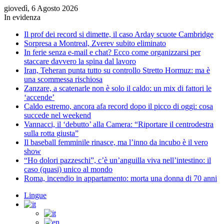
giovedì, 6 Agosto 2026
In evidenza
Il prof dei record si dimette, il caso Arday scuote Cambridge
Sorpresa a Montreal, Zverev subito eliminato
In ferie senza e-mail e chat? Ecco come organizzarsi per
staccare davvero la spina dal lavoro
Iran, Teheran punta tutto su controllo Stretto Hormuz: ma è
una scommessa rischiosa
Zanzare, a scatenarle non è solo il caldo: un mix di fattori le
‘accende’
Caldo estremo, ancora afa record dopo il picco di oggi: cosa
succede nel weekend
Vannacci, il ‘debutto’ alla Camera: “Riportare il centrodestra
sulla rotta giusta”
Il baseball femminile rinasce, ma l’inno da incubo è il vero
show
“Ho dolori pazzeschi”, c’è un’anguilla viva nell’intestino: il
caso (quasi) unico al mondo
Roma, incendio in appartamento: morta una donna di 70 anni
Lingue