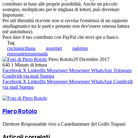
contributo in base alle proprie possibilità. Anche un piccolo
sostegno, moltiplicato per le migliaia di lettori, può diventare
Importante.
Per tali liberalità ricevute non si ravvisa l'esistenza di un rapporto
sinallagmatico tra le parti e pertanto non dev'essere emessa fattura
(né autofattura).
Puoi dare il tuo contributo con PayPal che trovi qui a fianco.
Tag
cucinasiciliana
gourmet
palermo
ristorantetorquemada
Piero Rotolo
29 Dicembre 2017
640
1 Minuto di lettura
Facebook
X
LinkedIn
Messenger
Messenger
WhatsApp
Telegram
Condividi via mail
Stampa
Facebook
X
LinkedIn
Messenger
Messenger
WhatsApp
Condividi
via mail
Stampa
Piero Rotolo
Direttore Responsabile vive a Castellammare del Golfo Trapani
Articoli correlati