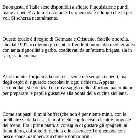
Buongustai d’Italia siete disponibili a sfidare l’inquisizione pur di
mangiar bene? Allora il ristorante Torquemada è il luogo che fa per
voi. Si scherza naturalmente.
Questo locale è il regno di Germana e Cristiano, fratello e sorella,
che dal 1995 accolgono gli ospiti offrendo il buon cibo mediterraneo
con tanta signorilità e garbo, coadiuvati da un’attenta brigata, sia in
sala, sia in cucina.
Al ristorante Torquemada non ci si sente dei semplici clienti, ma
degli ospiti di riguardo coccolati in ogni richiesta. Appena
accomodati, si è deliziati da un assaggio dello sfincione palermitano,
per preparare le papille gustative alla bontà della cucina siciliana.
Come antipasti, il mini buffet (che non è per niente mini), con le
prelibatezze della casa, le moffolette capricciose o le altre proposte
del menu. Fra i primi piatti, si consiglia di gustare gli spaghetti al
fiammifero, col sugo di ricciola o le caserecce Torquemada con
pesce spada, gamberi, zucchine e pomodorini.