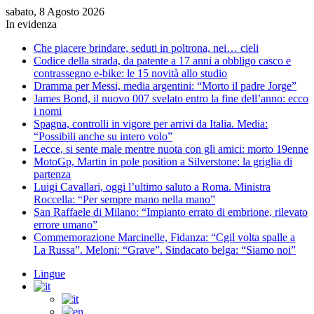
sabato, 8 Agosto 2026
In evidenza
Che piacere brindare, seduti in poltrona, nei… cieli
Codice della strada, da patente a 17 anni a obbligo casco e
contrassegno e-bike: le 15 novità allo studio
Dramma per Messi, media argentini: “Morto il padre Jorge”
James Bond, il nuovo 007 svelato entro la fine dell’anno: ecco
i nomi
Spagna, controlli in vigore per arrivi da Italia. Media:
“Possibili anche su intero volo”
Lecce, si sente male mentre nuota con gli amici: morto 19enne
MotoGp, Martin in pole position a Silverstone: la griglia di
partenza
Luigi Cavallari, oggi l’ultimo saluto a Roma. Ministra
Roccella: “Per sempre mano nella mano”
San Raffaele di Milano: “Impianto errato di embrione, rilevato
errore umano”
Commemorazione Marcinelle, Fidanza: “Cgil volta spalle a
La Russa”. Meloni: “Grave”. Sindacato belga: “Siamo noi”
Lingue