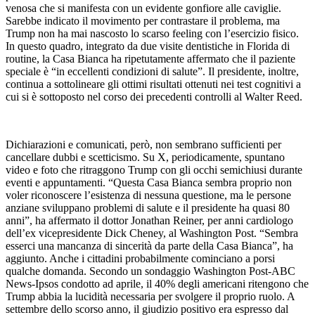
venosa che si manifesta con un evidente gonfiore alle caviglie.
Sarebbe indicato il movimento per contrastare il problema, ma
Trump non ha mai nascosto lo scarso feeling con l’esercizio fisico.
In questo quadro, integrato da due visite dentistiche in Florida di
routine, la Casa Bianca ha ripetutamente affermato che il paziente
speciale è “in eccellenti condizioni di salute”. Il presidente, inoltre,
continua a sottolineare gli ottimi risultati ottenuti nei test cognitivi a
cui si è sottoposto nel corso dei precedenti controlli al Walter Reed.
Dichiarazioni e comunicati, però, non sembrano sufficienti per
cancellare dubbi e scetticismo. Su X, periodicamente, spuntano
video e foto che ritraggono Trump con gli occhi semichiusi durante
eventi e appuntamenti. “Questa Casa Bianca sembra proprio non
voler riconoscere l’esistenza di nessuna questione, ma le persone
anziane sviluppano problemi di salute e il presidente ha quasi 80
anni”, ha affermato il dottor Jonathan Reiner, per anni cardiologo
dell’ex vicepresidente Dick Cheney, al Washington Post. “Sembra
esserci una mancanza di sincerità da parte della Casa Bianca”, ha
aggiunto. Anche i cittadini probabilmente cominciano a porsi
qualche domanda. Secondo un sondaggio Washington Post-ABC
News-Ipsos condotto ad aprile, il 40% degli americani ritengono che
Trump abbia la lucidità necessaria per svolgere il proprio ruolo. A
settembre dello scorso anno, il giudizio positivo era espresso dal