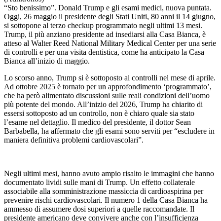
“Sto benissimo”. Donald Trump e gli esami medici, nuova puntata.
Oggi, 26 maggio il presidente degli Stati Uniti, 80 anni il 14 giugno,
si sottopone al terzo checkup programmato negli ultimi 13 mesi.
Trump, il più anziano presidente ad insediarsi alla Casa Bianca, è
atteso al Walter Reed National Military Medical Center per una serie
di controlli e per una visita dentistica, come ha anticipato la Casa
Bianca all’inizio di maggio.
Lo scorso anno, Trump si è sottoposto ai controlli nel mese di aprile.
Ad ottobre 2025 è tornato per un approfondimento ‘programmato’,
che ha però alimentato discussioni sulle reali condizioni dell’uomo
più potente del mondo. All’inizio del 2026, Trump ha chiarito di
essersi sottoposto ad un controllo, non è chiaro quale sia stato
l’esame nel dettaglio. Il medico del presidente, il dottor Sean
Barbabella, ha affermato che gli esami sono serviti per “escludere in
maniera definitiva problemi cardiovascolari”.
Negli ultimi mesi, hanno avuto ampio risalto le immagini che hanno
documentato lividi sulle mani di Trump. Un effetto collaterale
associabile alla somministrazione massiccia di cardioaspirina per
prevenire rischi cardiovascolari. Il numero 1 della Casa Bianca ha
ammesso di assumere dosi superiori a quelle raccomandate. Il
presidente americano deve convivere anche con l’insufficienza