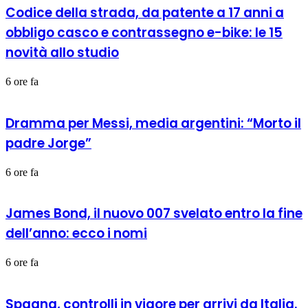
Codice della strada, da patente a 17 anni a
obbligo casco e contrassegno e-bike: le 15
novità allo studio
6 ore fa
Dramma per Messi, media argentini: “Morto il
padre Jorge”
6 ore fa
James Bond, il nuovo 007 svelato entro la fine
dell’anno: ecco i nomi
6 ore fa
Spagna, controlli in vigore per arrivi da Italia.