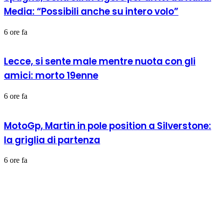
Media: “Possibili anche su intero volo”
6 ore fa
Lecce, si sente male mentre nuota con gli
amici: morto 19enne
6 ore fa
MotoGp, Martin in pole position a Silverstone:
la griglia di partenza
6 ore fa