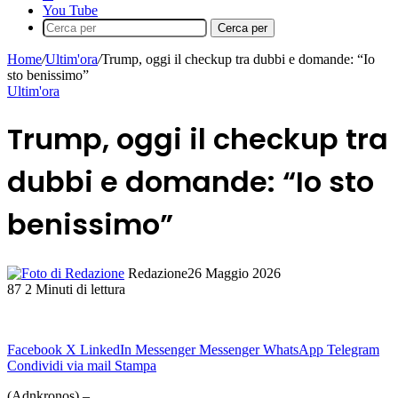
You Tube
Cerca per
Home
/
Ultim'ora
/
Trump, oggi il checkup tra dubbi e domande: “Io
sto benissimo”
Ultim'ora
Trump, oggi il checkup tra
dubbi e domande: “Io sto
benissimo”
Redazione
26 Maggio 2026
87
2 Minuti di lettura
Facebook
X
LinkedIn
Messenger
Messenger
WhatsApp
Telegram
Condividi via mail
Stampa
(Adnkronos) –