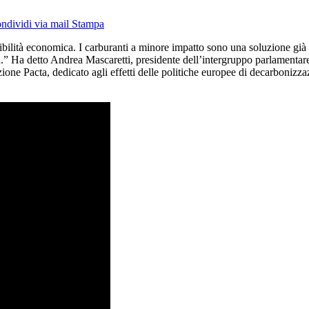
ndividi via mail
Stampa
nibilità economica. I carburanti a minore impatto sono una soluzione gi
.” Ha detto Andrea Mascaretti, presidente dell’intergruppo parlamentar
ne Pacta, dedicato agli effetti delle politiche europee di decarbonizzazi