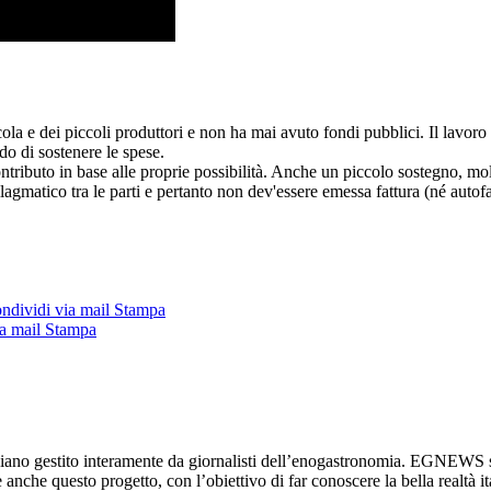
cola e dei piccoli produttori e non ha mai avuto fondi pubblici. Il lavo
do di sostenere le spese.
ntributo in base alle proprie possibilità. Anche un piccolo sostegno, molt
allagmatico tra le parti e pertanto non dev'essere emessa fattura (né autofa
ndividi via mail
Stampa
a mail
Stampa
diano gestito interamente da giornalisti dell’enogastronomia. EGNEWS si
re anche questo progetto, con l’obiettivo di far conoscere la bella realtà it