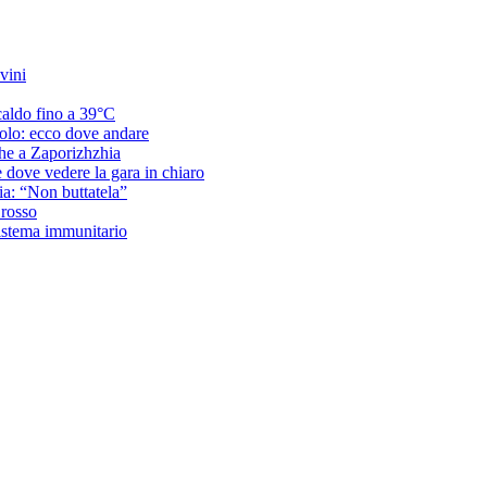
vini
caldo fino a 39°C
acolo: ecco dove andare
che a Zaporizhzhia
e dove vedere la gara in chiaro
ria: “Non buttatela”
 rosso
sistema immunitario