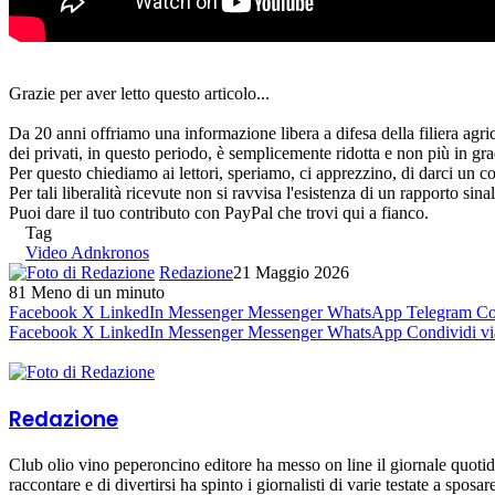
Grazie per aver letto questo articolo...
Da 20 anni offriamo una informazione libera a difesa della filiera agri
dei privati, in questo periodo, è semplicemente ridotta e non più in gra
Per questo chiediamo ai lettori, speriamo, ci apprezzino, di darci un co
Per tali liberalità ricevute non si ravvisa l'esistenza di un rapporto sin
Puoi dare il tuo contributo con PayPal che trovi qui a fianco.
Tag
Video Adnkronos
Redazione
21 Maggio 2026
81
Meno di un minuto
Facebook
X
LinkedIn
Messenger
Messenger
WhatsApp
Telegram
Co
Facebook
X
LinkedIn
Messenger
Messenger
WhatsApp
Condividi vi
Redazione
Club olio vino peperoncino editore ha messo on line il giornale quoti
raccontare e di divertirsi ha spinto i giornalisti di varie testate a sposa