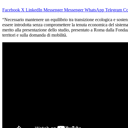
Facebook
X
LinkedIn
Messenger
Messenger
WhatsApp
Telegram
Co
“Necessario mantenere un equilibrio tra transizione ecologica e soste
essere introdotta senza compromettere la tenuta economica del sistema
merito alla presentazione dello studio, presentato a Roma dalla Fondazio
territori e sulla domanda di mobilità.