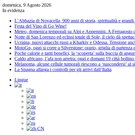
domenica, 9 Agosto 2026
In evidenza
L’Abbazia di Novacella, 900 anni di storia, spiritualità e grandi 
Festa del Vino di Go Wine!
Meteo, domenica temporali su Alpi e Appennini. A Ferragosto 
Notte di San Lorenzo ed eclissi totale di Sole, il cielo dà spett
Ucraina, nuovi attacchi russi a Kharkiv e Odessa. Tensione an
MotoGp, oggi si corre a Silverstone: orario, griglia di partenza 
Poche calorie e tanti benefici, la ‘scoperta’ sulla buccia di angu
Caldo africano, l’afa non arretra: oggi e domani 19 città bollino
Melanoma, alcune cellule tumorali riescono a ‘nascondersi’ al 
La Spagna allarga i controlli per gli arrivi dall’Italia
Lingue