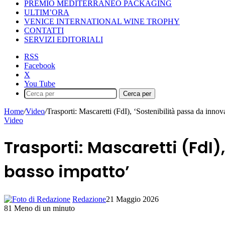
PREMIO MEDITERRANEO PACKAGING
ULTIM’ORA
VENICE INTERNATIONAL WINE TROPHY
CONTATTI
SERVIZI EDITORIALI
RSS
Facebook
X
You Tube
Cerca per
Home
/
Video
/
Trasporti: Mascaretti (FdI), ‘Sostenibilità passa da inno
Video
Trasporti: Mascaretti (FdI)
basso impatto’
Redazione
21 Maggio 2026
81
Meno di un minuto