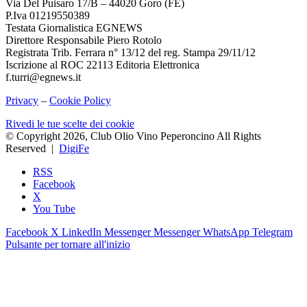
Via Del Puisaro 17/B – 44020 Goro (FE)
P.Iva 01219550389
Testata Giornalistica EGNEWS
Direttore Responsabile Piero Rotolo
Registrata Trib. Ferrara n° 13/12 del reg. Stampa 29/11/12
Iscrizione al ROC 22113 Editoria Elettronica
f.turri@egnews.it
Privacy
–
Cookie Policy
Rivedi le tue scelte dei cookie
© Copyright 2026, Club Olio Vino Peperoncino All Rights
Reserved |
DigiFe
RSS
Facebook
X
You Tube
Facebook
X
LinkedIn
Messenger
Messenger
WhatsApp
Telegram
Pulsante per tornare all'inizio