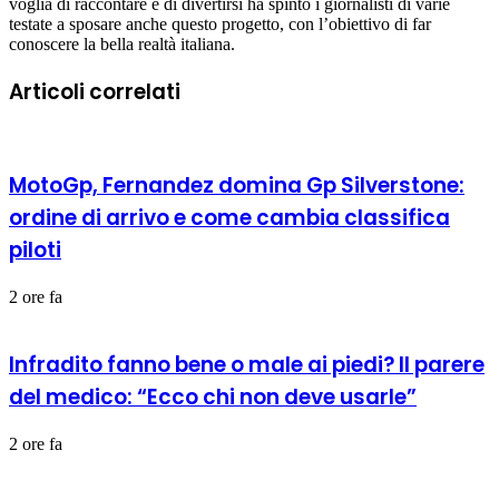
voglia di raccontare e di divertirsi ha spinto i giornalisti di varie
testate a sposare anche questo progetto, con l’obiettivo di far
conoscere la bella realtà italiana.
Articoli correlati
MotoGp, Fernandez domina Gp Silverstone:
ordine di arrivo e come cambia classifica
piloti
2 ore fa
Infradito fanno bene o male ai piedi? Il parere
del medico: “Ecco chi non deve usarle”
2 ore fa