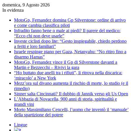
domenica, 9 Agosto 2026
In evidenza
MotoGp, Fernandez domina Gp Silverstone: ordine di arrivo
e come cambia classifica piloti
Infradito fanno bene o male ai piedi? Il parere del medico:
“Ecco chi non deve usarle”
Investe ciclisti dopo lite: “Gesto inspiegabile, chiedo perdono
a feriti e loro familiari”
Israele respinge piano per Gaza, Netanyahu: “No ritiro fino a
disarmo Hamas”
MotoGp, Fernandez vince il Gp di Silverstone davanti a
Martin e Bezzecchi – Rivivi la gara
“Ho buttato due anelli tra i rifiuti”, li ritrova nella discarica:
‘miracolo’ a New York
Mezz’ora sul divano aumenta il rischio di morte, lo studio (e il
rimedio)
Sinner salta Cincinnati? Il dubbio di Jannik verso gli Us Open
L’Abbazia di Novacella, 900 anni di storia, spiritualità e
grandi vini
Morto Massimiliano Cencelli, l’uomo che inventò il ‘manuale’
della spartizione del potere
Lingue