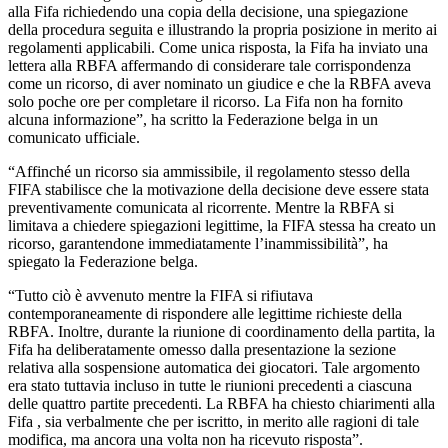
alla Fifa richiedendo una copia della decisione, una spiegazione
della procedura seguita e illustrando la propria posizione in merito ai
regolamenti applicabili. Come unica risposta, la Fifa ha inviato una
lettera alla RBFA affermando di considerare tale corrispondenza
come un ricorso, di aver nominato un giudice e che la RBFA aveva
solo poche ore per completare il ricorso. La Fifa non ha fornito
alcuna informazione”, ha scritto la Federazione belga in un
comunicato ufficiale.
“Affinché un ricorso sia ammissibile, il regolamento stesso della
FIFA stabilisce che la motivazione della decisione deve essere stata
preventivamente comunicata al ricorrente. Mentre la RBFA si
limitava a chiedere spiegazioni legittime, la FIFA stessa ha creato un
ricorso, garantendone immediatamente l’inammissibilità”, ha
spiegato la Federazione belga.
“Tutto ciò è avvenuto mentre la FIFA si rifiutava
contemporaneamente di rispondere alle legittime richieste della
RBFA. Inoltre, durante la riunione di coordinamento della partita, la
Fifa ha deliberatamente omesso dalla presentazione la sezione
relativa alla sospensione automatica dei giocatori. Tale argomento
era stato tuttavia incluso in tutte le riunioni precedenti a ciascuna
delle quattro partite precedenti. La RBFA ha chiesto chiarimenti alla
Fifa , sia verbalmente che per iscritto, in merito alle ragioni di tale
modifica, ma ancora una volta non ha ricevuto risposta”.