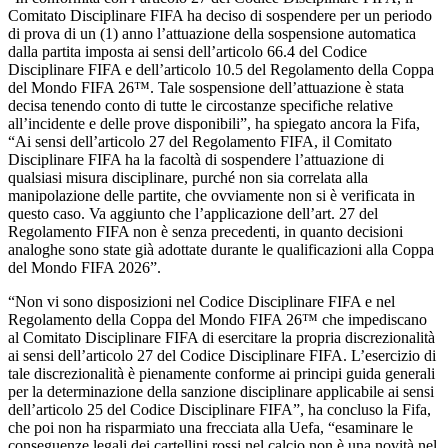
Comitato Disciplinare FIFA ha deciso di sospendere per un periodo
di prova di un (1) anno l’attuazione della sospensione automatica
dalla partita imposta ai sensi dell’articolo 66.4 del Codice
Disciplinare FIFA e dell’articolo 10.5 del Regolamento della Coppa
del Mondo FIFA 26™. Tale sospensione dell’attuazione è stata
decisa tenendo conto di tutte le circostanze specifiche relative
all’incidente e delle prove disponibili”, ha spiegato ancora la Fifa,
“Ai sensi dell’articolo 27 del Regolamento FIFA, il Comitato
Disciplinare FIFA ha la facoltà di sospendere l’attuazione di
qualsiasi misura disciplinare, purché non sia correlata alla
manipolazione delle partite, che ovviamente non si è verificata in
questo caso. Va aggiunto che l’applicazione dell’art. 27 del
Regolamento FIFA non è senza precedenti, in quanto decisioni
analoghe sono state già adottate durante le qualificazioni alla Coppa
del Mondo FIFA 2026”.
“Non vi sono disposizioni nel Codice Disciplinare FIFA e nel
Regolamento della Coppa del Mondo FIFA 26™ che impediscano
al Comitato Disciplinare FIFA di esercitare la propria discrezionalità
ai sensi dell’articolo 27 del Codice Disciplinare FIFA. L’esercizio di
tale discrezionalità è pienamente conforme ai principi guida generali
per la determinazione della sanzione disciplinare applicabile ai sensi
dell’articolo 25 del Codice Disciplinare FIFA”, ha concluso la Fifa,
che poi non ha risparmiato una frecciata alla Uefa, “esaminare le
conseguenze legali dei cartellini rossi nel calcio non è una novità nel