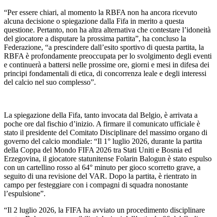
“Per essere chiari, al momento la RBFA non ha ancora ricevuto
alcuna decisione o spiegazione dalla Fifa in merito a questa
questione. Pertanto, non ha altra alternativa che contestare l’idoneità
del giocatore a disputare la prossima partita”, ha concluso la
Federazione, “a prescindere dall’esito sportivo di questa partita, la
RBFA è profondamente preoccupata per lo svolgimento degli eventi
e continuerà a battersi nelle prossime ore, giorni e mesi in difesa dei
principi fondamentali di etica, di concorrenza leale e degli interessi
del calcio nel suo complesso”.
La spiegazione della Fifa, tanto invocata dal Belgio, è arrivata a
poche ore dal fischio d’inizio. A firmare il comunicato ufficiale è
stato il presidente del Comitato Disciplinare del massimo organo di
governo del calcio mondiale: “Il 1° luglio 2026, durante la partita
della Coppa del Mondo FIFA 2026 tra Stati Uniti e Bosnia ed
Erzegovina, il giocatore statunitense Folarin Balogun è stato espulso
con un cartellino rosso al 64° minuto per gioco scorretto grave, a
seguito di una revisione del VAR. Dopo la partita, è rientrato in
campo per festeggiare con i compagni di squadra nonostante
l’espulsione”.
“Il 2 luglio 2026, la FIFA ha avviato un procedimento disciplinare