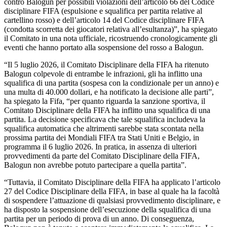
contro Balogun per possibili violazioni dell’articolo 66 del Codice
disciplinare FIFA (espulsione e squalifica per partita relative al
cartellino rosso) e dell’articolo 14 del Codice disciplinare FIFA
(condotta scorretta dei giocatori relativa all’esultanza)”, ha spiegato
il Comitato in una nota ufficiale, ricostruendo cronologicamente gli
eventi che hanno portato alla sospensione del rosso a Balogun.
“Il 5 luglio 2026, il Comitato Disciplinare della FIFA ha ritenuto
Balogun colpevole di entrambe le infrazioni, gli ha inflitto una
squalifica di una partita (sospesa con la condizionale per un anno) e
una multa di 40.000 dollari, e ha notificato la decisione alle parti”,
ha spiegato la Fifa, “per quanto riguarda la sanzione sportiva, il
Comitato Disciplinare della FIFA ha inflitto una squalifica di una
partita. La decisione specificava che tale squalifica includeva la
squalifica automatica che altrimenti sarebbe stata scontata nella
prossima partita dei Mondiali FIFA tra Stati Uniti e Belgio, in
programma il 6 luglio 2026. In pratica, in assenza di ulteriori
provvedimenti da parte del Comitato Disciplinare della FIFA,
Balogun non avrebbe potuto partecipare a quella partita”.
“Tuttavia, il Comitato Disciplinare della FIFA ha applicato l’articolo
27 del Codice Disciplinare della FIFA, in base al quale ha la facoltà
di sospendere l’attuazione di qualsiasi provvedimento disciplinare, e
ha disposto la sospensione dell’esecuzione della squalifica di una
partita per un periodo di prova di un anno. Di conseguenza,