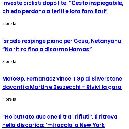
Investe ciclisti dopo lite: “Gesto inspiegabile,
chiedo perdono a feriti e loro familiari”
2 ore fa
Israele respinge piano per Gaza, Netanyahu:
“No ritiro fino a disarmo Hamas”
3 ore fa
MotoGp, Fernandez vince il Gp di Silverstone
davanti a Martin e Bezzecchi – Rivivi la gara
4 ore fa
“Ho buttato due anelli tra i rifiuti”, li ritrova
nella discarica: ‘miracolo’ a New York