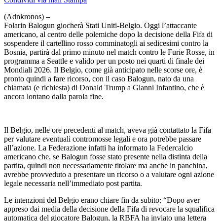
(Adnkronos) –
Folarin Balogun giocherà Stati Uniti-Belgio. Oggi l’attaccante
americano, al centro delle polemiche dopo la decisione della Fifa di
sospendere il cartellino rosso comminatogli ai sedicesimi contro la
Bosnia, partirà dal primo minuto nel match contro le Furie Rosse, in
programma a Seattle e valido per un posto nei quarti di finale dei
Mondiali 2026. Il Belgio, come già anticipato nelle scorse ore, è
pronto quindi a fare ricorso, con il caso Balogun, nato da una
chiamata (e richiesta) di Donald Trump a Gianni Infantino, che è
ancora lontano dalla parola fine.
Il Belgio, nelle ore precedenti al match, aveva già contattato la Fifa
per valutare eventuali contromosse legali e ora potrebbe passare
all’azione. La Federazione infatti ha informato la Federcalcio
americano che, se Balogun fosse stato presente nella distinta della
partita, quindi non necessariamente titolare ma anche in panchina,
avrebbe provveduto a presentare un ricorso o a valutare ogni azione
legale necessaria nell’immediato post partita.
Le intenzioni del Belgio erano chiare fin da subito: “Dopo aver
appreso dai media della decisione della Fifa di revocare la squalifica
automatica del giocatore Balogun, la RBFA ha inviato una lettera