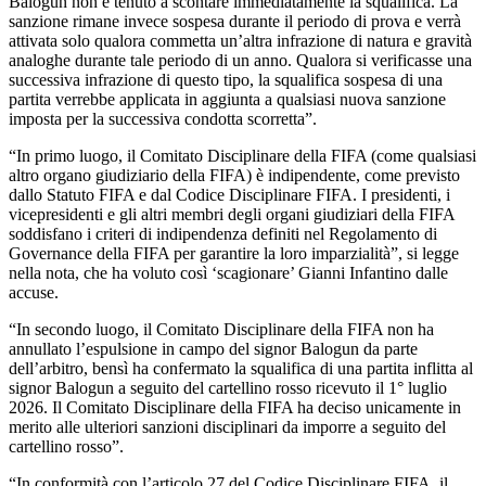
Balogun non è tenuto a scontare immediatamente la squalifica. La
sanzione rimane invece sospesa durante il periodo di prova e verrà
attivata solo qualora commetta un’altra infrazione di natura e gravità
analoghe durante tale periodo di un anno. Qualora si verificasse una
successiva infrazione di questo tipo, la squalifica sospesa di una
partita verrebbe applicata in aggiunta a qualsiasi nuova sanzione
imposta per la successiva condotta scorretta”.
“In primo luogo, il Comitato Disciplinare della FIFA (come qualsiasi
altro organo giudiziario della FIFA) è indipendente, come previsto
dallo Statuto FIFA e dal Codice Disciplinare FIFA. I presidenti, i
vicepresidenti e gli altri membri degli organi giudiziari della FIFA
soddisfano i criteri di indipendenza definiti nel Regolamento di
Governance della FIFA per garantire la loro imparzialità”, si legge
nella nota, che ha voluto così ‘scagionare’ Gianni Infantino dalle
accuse.
“In secondo luogo, il Comitato Disciplinare della FIFA non ha
annullato l’espulsione in campo del signor Balogun da parte
dell’arbitro, bensì ha confermato la squalifica di una partita inflitta al
signor Balogun a seguito del cartellino rosso ricevuto il 1° luglio
2026. Il Comitato Disciplinare della FIFA ha deciso unicamente in
merito alle ulteriori sanzioni disciplinari da imporre a seguito del
cartellino rosso”.
“In conformità con l’articolo 27 del Codice Disciplinare FIFA, il