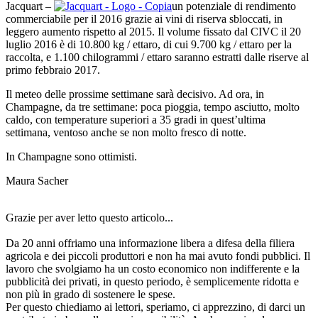
Jacquart –
un potenziale di rendimento
commerciabile per il 2016 grazie ai vini di riserva sbloccati, in
leggero aumento rispetto al 2015. Il volume fissato dal CIVC il 20
luglio 2016 è di 10.800 kg / ettaro, di cui 9.700 kg / ettaro per la
raccolta, e 1.100 chilogrammi / ettaro saranno estratti dalle riserve al
primo febbraio 2017.
Il meteo delle prossime settimane sarà decisivo. Ad ora, in
Champagne, da tre settimane: poca pioggia, tempo asciutto, molto
caldo, con temperature superiori a 35 gradi in quest’ultima
settimana, ventoso anche se non molto fresco di notte.
In Champagne sono ottimisti.
Maura Sacher
Grazie per aver letto questo articolo...
Da 20 anni offriamo una informazione libera a difesa della filiera
agricola e dei piccoli produttori e non ha mai avuto fondi pubblici. Il
lavoro che svolgiamo ha un costo economico non indifferente e la
pubblicità dei privati, in questo periodo, è semplicemente ridotta e
non più in grado di sostenere le spese.
Per questo chiediamo ai lettori, speriamo, ci apprezzino, di darci un