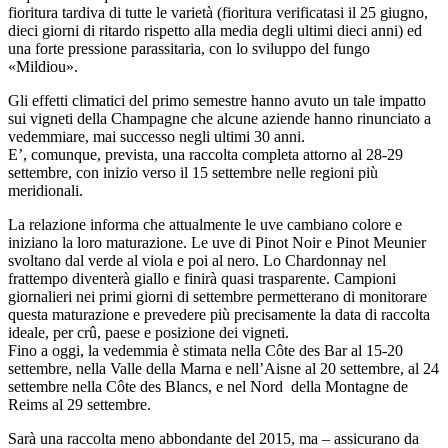
fioritura tardiva di tutte le varietà (fioritura verificatasi il 25 giugno,
dieci giorni di ritardo rispetto alla media degli ultimi dieci anni) ed
una forte pressione parassitaria, con lo sviluppo del fungo
«Mildiou».
Gli effetti climatici del primo semestre hanno avuto un tale impatto
sui vigneti della Champagne che alcune aziende hanno rinunciato a
vedemmiare, mai successo negli ultimi 30 anni.
E’, comunque, prevista, una raccolta completa attorno al 28-29
settembre, con inizio verso il 15 settembre nelle regioni più
meridionali.
La relazione informa che attualmente le uve cambiano colore e
iniziano la loro maturazione. Le uve di Pinot Noir e Pinot Meunier
svoltano dal verde al viola e poi al nero. Lo Chardonnay nel
frattempo diventerà giallo e finirà quasi trasparente. Campioni
giornalieri nei primi giorni di settembre permetterano di monitorare
questa maturazione e prevedere più precisamente la data di raccolta
ideale, per crû, paese e posizione dei vigneti.
Fino a oggi, la vedemmia è stimata nella Côte des Bar al 15-20
settembre, nella Valle della Marna e nell’Aisne al 20 settembre, al 24
settembre nella Côte des Blancs, e nel Nord della Montagne de
Reims al 29 settembre.
Sarà una raccolta meno abbondante del 2015, ma – assicurano da