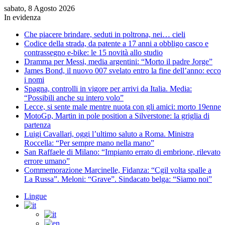
sabato, 8 Agosto 2026
In evidenza
Che piacere brindare, seduti in poltrona, nei… cieli
Codice della strada, da patente a 17 anni a obbligo casco e
contrassegno e-bike: le 15 novità allo studio
Dramma per Messi, media argentini: “Morto il padre Jorge”
James Bond, il nuovo 007 svelato entro la fine dell’anno: ecco
i nomi
Spagna, controlli in vigore per arrivi da Italia. Media:
“Possibili anche su intero volo”
Lecce, si sente male mentre nuota con gli amici: morto 19enne
MotoGp, Martin in pole position a Silverstone: la griglia di
partenza
Luigi Cavallari, oggi l’ultimo saluto a Roma. Ministra
Roccella: “Per sempre mano nella mano”
San Raffaele di Milano: “Impianto errato di embrione, rilevato
errore umano”
Commemorazione Marcinelle, Fidanza: “Cgil volta spalle a
La Russa”. Meloni: “Grave”. Sindacato belga: “Siamo noi”
Lingue