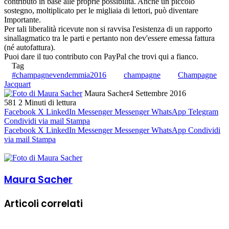
contributo in base alle proprie possibilità. Anche un piccolo
sostegno, moltiplicato per le migliaia di lettori, può diventare
Importante.
Per tali liberalità ricevute non si ravvisa l'esistenza di un rapporto
sinallagmatico tra le parti e pertanto non dev'essere emessa fattura
(né autofattura).
Puoi dare il tuo contributo con PayPal che trovi qui a fianco.
Tag
#champagnevendemmia2016
champagne
Champagne
Jacquart
Maura Sacher
4 Settembre 2016
581
2 Minuti di lettura
Facebook
X
LinkedIn
Messenger
Messenger
WhatsApp
Telegram
Condividi via mail
Stampa
Facebook
X
LinkedIn
Messenger
Messenger
WhatsApp
Condividi
via mail
Stampa
Maura Sacher
Articoli correlati