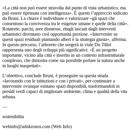
«La città non può essere stravolta dal punto di vista urbanistico, ma
può essere ripensata con intelligenza». È questo l’approccio indicato
da Bruni. La chiave è individuare e valorizzare «gli spazi che
consentono la convivenza tra le esigenze umane e quelle della città».
Rotatorie, parchi, aree dismesse, ritagli lasciati dagli interventi
urbanistici diventano così opportunità preziose. «Intervenire su
questi spazi residuali piantando alberi è la strategia giusta», afferma.
In questo percorso, l’arboreto che sorgerà in viale Du Tillot
rappresenta uno degli sviluppi più significativi: «È un progetto
importante, vicino alla città e inserito in un contesto infrastrutturale
complesso, che dimostra come sia possibile portare la natura anche
in luoghi inaspettati».
L’obiettivo, conclude Bruni, è proseguire su questa strada
«lavorando con le istituzioni e con i privati», per continuare a
intervenire ovunque esistano spazi disponibili, trasformandoli in
presìdi verdi capaci di migliorare ambiente, clima e qualità della vita
urbana.
—
sostenibilita
webinfo@adnkronos.com (Web Info)