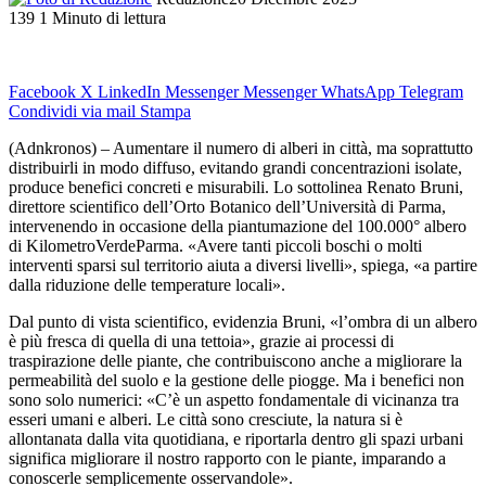
139
1 Minuto di lettura
Facebook
X
LinkedIn
Messenger
Messenger
WhatsApp
Telegram
Condividi via mail
Stampa
(Adnkronos) – Aumentare il numero di alberi in città, ma soprattutto
distribuirli in modo diffuso, evitando grandi concentrazioni isolate,
produce benefici concreti e misurabili. Lo sottolinea Renato Bruni,
direttore scientifico dell’Orto Botanico dell’Università di Parma,
intervenendo in occasione della piantumazione del 100.000° albero
di KilometroVerdeParma. «Avere tanti piccoli boschi o molti
interventi sparsi sul territorio aiuta a diversi livelli», spiega, «a partire
dalla riduzione delle temperature locali».
Dal punto di vista scientifico, evidenzia Bruni, «l’ombra di un albero
è più fresca di quella di una tettoia», grazie ai processi di
traspirazione delle piante, che contribuiscono anche a migliorare la
permeabilità del suolo e la gestione delle piogge. Ma i benefici non
sono solo numerici: «C’è un aspetto fondamentale di vicinanza tra
esseri umani e alberi. Le città sono cresciute, la natura si è
allontanata dalla vita quotidiana, e riportarla dentro gli spazi urbani
significa migliorare il nostro rapporto con le piante, imparando a
conoscerle semplicemente osservandole».