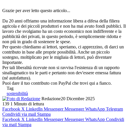
Grazie per aver letto questo articolo...
Da 20 anni offriamo una informazione libera a difesa della filiera
agricola e dei piccoli produttori e non ha mai avuto fondi pubblici. Il
lavoro che svolgiamo ha un costo economico non indifferente e la
pubblicità dei privati, in questo periodo, è semplicemente ridotta e
non più in grado di sostenere le spese.
Per questo chiediamo ai lettori, speriamo, ci apprezzino, di darci un
contributo in base alle proprie possibilità. Anche un piccolo
sostegno, moltiplicato per le migliaia di lettori, può diventare
Importante.
Per tali liberalità ricevute non si ravvisa l'esistenza di un rapporto
sinallagmatico tra le parti e pertanto non dev'essere emessa fattura
(né autofattura).
Puoi dare il tuo contributo con PayPal che trovi qui a fianco.
Tag
sostenibilità
Redazione
20 Dicembre 2025
139
1 Minuto di lettura
Facebook
X
LinkedIn
Messenger
Messenger
WhatsApp
Telegram
Condividi via mail
Stampa
Facebook
X
LinkedIn
Messenger
Messenger
WhatsApp
Condividi
via mail
Stampa