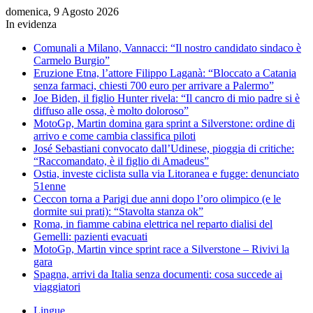
domenica, 9 Agosto 2026
In evidenza
Comunali a Milano, Vannacci: “Il nostro candidato sindaco è
Carmelo Burgio”
Eruzione Etna, l’attore Filippo Laganà: “Bloccato a Catania
senza farmaci, chiesti 700 euro per arrivare a Palermo”
Joe Biden, il figlio Hunter rivela: “Il cancro di mio padre si è
diffuso alle ossa, è molto doloroso”
MotoGp, Martin domina gara sprint a Silverstone: ordine di
arrivo e come cambia classifica piloti
José Sebastiani convocato dall’Udinese, pioggia di critiche:
“Raccomandato, è il figlio di Amadeus”
Ostia, investe ciclista sulla via Litoranea e fugge: denunciato
51enne
Ceccon torna a Parigi due anni dopo l’oro olimpico (e le
dormite sui prati): “Stavolta stanza ok”
Roma, in fiamme cabina elettrica nel reparto dialisi del
Gemelli: pazienti evacuati
MotoGp, Martin vince sprint race a Silverstone – Rivivi la
gara
Spagna, arrivi da Italia senza documenti: cosa succede ai
viaggiatori
Lingue