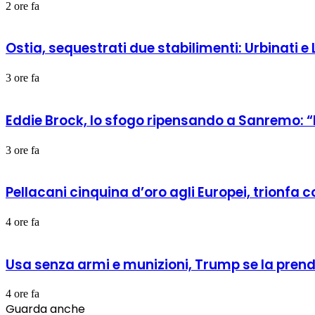
2 ore fa
Ostia, sequestrati due stabilimenti: Urbinati e
3 ore fa
Eddie Brock, lo sfogo ripensando a Sanremo: “
3 ore fa
Pellacani cinquina d’oro agli Europei, trionfa c
4 ore fa
Usa senza armi e munizioni, Trump se la prend
4 ore fa
Guarda anche