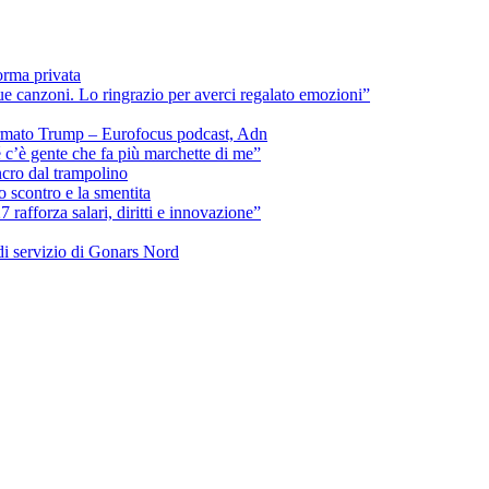
orma privata
e canzoni. Lo ringrazio per averci regalato emozioni”
fermato Trump – Eurofocus podcast, Adn
 c’è gente che fa più marchette di me”
incro dal trampolino
 scontro e la smentita
rafforza salari, diritti e innovazione”
 di servizio di Gonars Nord