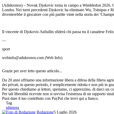
(Adnkronos) – Novak Djokovic torna in campo a Wimbledon 2026. Oggi, d
Londra. Nei turni precedenti Djokovic ha eliminato Wu, Tsitsipas e Ri
diventerebbe il giocatore con più partite vinte nella storia dei ‘Cha
Il vincente di Djokovic-Safiullin sfiderà chi passa tra il canadese F
—
sport
webinfo@adnkronos.com (Web Info)
Grazie per aver letto questo articolo...
Da 20 anni offriamo una informazione libera a difesa della filiera agri
dei privati, in questo periodo, è semplicemente ridotta e non più in gra
Per questo chiediamo ai lettori, speriamo, ci apprezzino, di darci un co
Per tali liberalità ricevute non si ravvisa l'esistenza di un rapporto sin
Puoi dare il tuo contributo con PayPal che trovi qui a fianco.
Tag
ultimora
Redazione
5 Luglio 2026