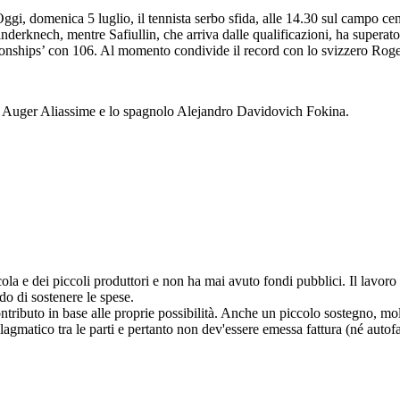
omenica 5 luglio, il tennista serbo sfida, alle 14.30 sul campo central
nderknech, mentre Safiullin, che arriva dalle qualificazioni, ha super
mpionships’ con 106. Al momento condivide il record con lo svizzero Ro
elix Auger Aliassime e lo spagnolo Alejandro Davidovich Fokina.
cola e dei piccoli produttori e non ha mai avuto fondi pubblici. Il lavo
do di sostenere le spese.
ntributo in base alle proprie possibilità. Anche un piccolo sostegno, molt
allagmatico tra le parti e pertanto non dev'essere emessa fattura (né autofa