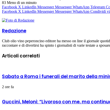
83
Meno di un minuto
Facebook
X
LinkedIn
Messenger
Messenger
WhatsApp
Telegram
Co
Facebook
X
LinkedIn
Messenger
Messenger
WhatsApp
Condividi vi
Redazione
Club olio vino peperoncino editore ha messo on line il giornale quoti
raccontare e di divertirsi ha spinto i giornalisti di varie testate a sposa
Articoli correlati
Sabato a Roma i funerali del marito della mini
2 ore fa
Guccini, Meloni: “Livoroso con me, ma continuo