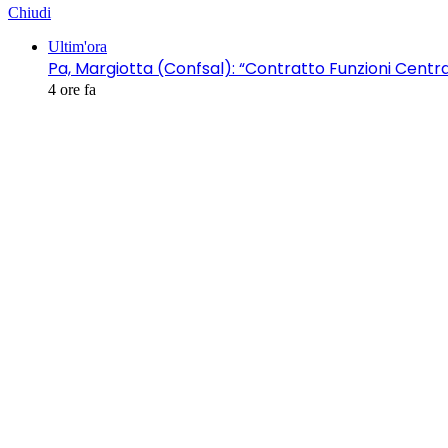
Chiudi
Ultim'ora
Pa, Margiotta (Confsal): “Contratto Funzioni Centrali
4 ore fa