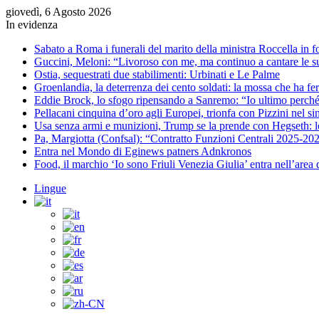
giovedì, 6 Agosto 2026
In evidenza
Sabato a Roma i funerali del marito della ministra Roccella in f
Guccini, Meloni: “Livoroso con me, ma continuo a cantare le su
Ostia, sequestrati due stabilimenti: Urbinati e Le Palme
Groenlandia, la deterrenza dei cento soldati: la mossa che ha 
Eddie Brock, lo sfogo ripensando a Sanremo: “Io ultimo perché
Pellacani cinquina d’oro agli Europei, trionfa con Pizzini nel s
Usa senza armi e munizioni, Trump se la prende con Hegseth: lo
Pa, Margiotta (Confsal): “Contratto Funzioni Centrali 2025-2027 
Entra nel Mondo di Eginews patners Adnkronos
Food, il marchio ‘Io sono Friuli Venezia Giulia’ entra nell’area
Lingue