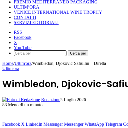
PREMIO MEDITERRANEO PACKAGING
ULTIM’ORA
VENICE INTERNATIONAL WINE TROPHY
CONTATTI
SERVIZI EDITORIALI
RSS
Facebook
X
You Tube
Cerca per
Home
/
Ultim'ora
/
Wimbledon, Djokovic-Safiullin – Diretta
Ultim'ora
Wimbledon, Djokovic-Safiul
Redazione
5 Luglio 2026
83
Meno di un minuto
Facebook
X
LinkedIn
Messenger
Messenger
WhatsApp
Telegram
Co