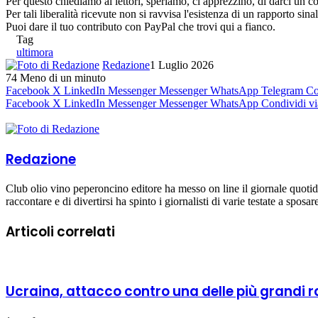
Per questo chiediamo ai lettori, speriamo, ci apprezzino, di darci un co
Per tali liberalità ricevute non si ravvisa l'esistenza di un rapporto sin
Puoi dare il tuo contributo con PayPal che trovi qui a fianco.
Tag
ultimora
Redazione
1 Luglio 2026
74
Meno di un minuto
Facebook
X
LinkedIn
Messenger
Messenger
WhatsApp
Telegram
Co
Facebook
X
LinkedIn
Messenger
Messenger
WhatsApp
Condividi vi
Redazione
Club olio vino peperoncino editore ha messo on line il giornale quoti
raccontare e di divertirsi ha spinto i giornalisti di varie testate a sposa
Articoli correlati
Ucraina, attacco contro una delle più grandi ra