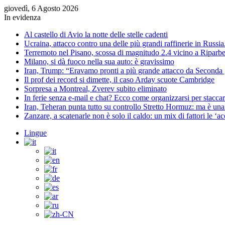
giovedì, 6 Agosto 2026
In evidenza
Al castello di Avio la notte delle stelle cadenti
Ucraina, attacco contro una delle più grandi raffinerie in Russi
Terremoto nel Pisano, scossa di magnitudo 2.4 vicino a Riparbe
Milano, si dà fuoco nella sua auto: è gravissimo
Iran, Trump: “Eravamo pronti a più grande attacco da Seconda
Il prof dei record si dimette, il caso Arday scuote Cambridge
Sorpresa a Montreal, Zverev subito eliminato
In ferie senza e-mail e chat? Ecco come organizzarsi per staccar
Iran, Teheran punta tutto su controllo Stretto Hormuz: ma è un
Zanzare, a scatenarle non è solo il caldo: un mix di fattori le ‘a
Lingue