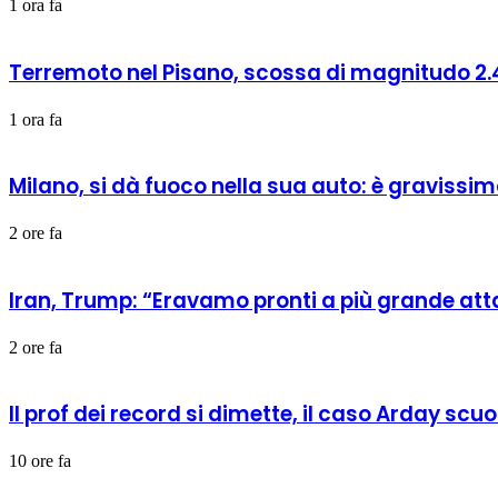
1 ora fa
Terremoto nel Pisano, scossa di magnitudo 2.4
1 ora fa
Milano, si dà fuoco nella sua auto: è gravissi
2 ore fa
Iran, Trump: “Eravamo pronti a più grande at
2 ore fa
Il prof dei record si dimette, il caso Arday s
10 ore fa