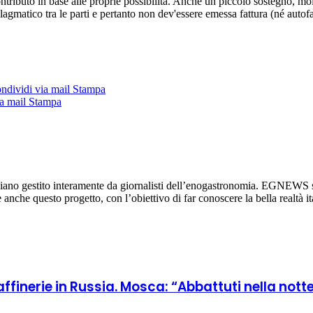
ntributo in base alle proprie possibilità. Anche un piccolo sostegno, molt
allagmatico tra le parti e pertanto non dev'essere emessa fattura (né autofa
ndividi via mail
Stampa
a mail
Stampa
diano gestito interamente da giornalisti dell’enogastronomia. EGNEWS si
re anche questo progetto, con l’obiettivo di far conoscere la bella realtà it
ffinerie in Russia. Mosca: “Abbattuti nella notte