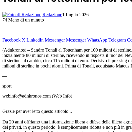
Redazione
1 Luglio 2026
74
Meno di un minuto
Facebook
X
LinkedIn
Messenger
Messenger
WhatsApp
Telegram
Co
(Adnkronos) – Sandro Tonali al Tottenham per 100 milioni di sterline. 
inizialmente 80 milioni di sterline, ricevendo in risposta il ‘no’ del N
di sterline: al cambio, circa 115 milioni di euro. Decisivo il pressing
milioni di sterline in pochi giorni. Prima di Tonali, acquistato Mate
—
sport
webinfo@adnkronos.com (Web Info)
Grazie per aver letto questo articolo...
Da 20 anni offriamo una informazione libera a difesa della filiera agri
dei privati, in questo periodo, è semplicemente ridotta e non più in gra