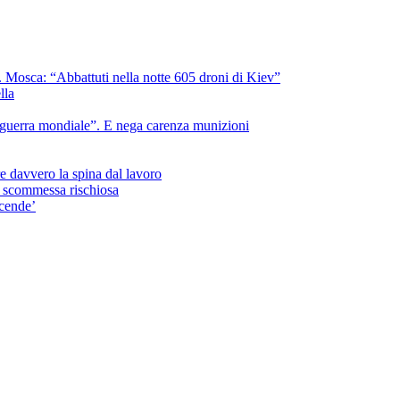
a. Mosca: “Abbattuti nella notte 605 droni di Kiev”
lla
 guerra mondiale”. E nega carenza munizioni
e davvero la spina dal lavoro
a scommessa rischiosa
ccende’