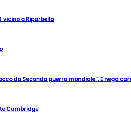
 vicino a Riparbella
mo
tacco da Seconda guerra mondiale”. E nega car
cuote Cambridge