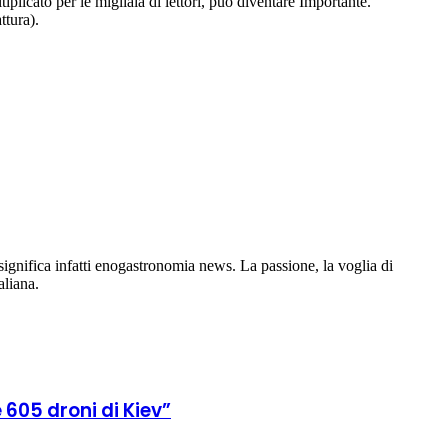
iplicato per le migliaia di lettori, può diventare Importante.
ttura).
gnifica infatti enogastronomia news. La passione, la voglia di
aliana.
 605 droni di Kiev”