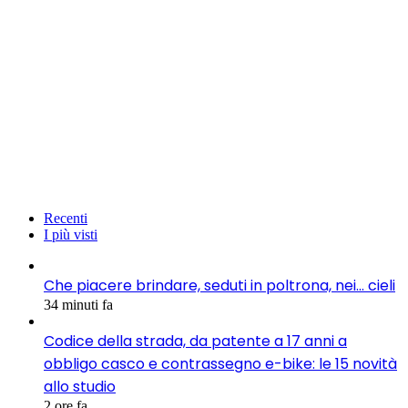
Recenti
I più visti
Che piacere brindare, seduti in poltrona, nei… cieli
34 minuti fa
Codice della strada, da patente a 17 anni a
obbligo casco e contrassegno e-bike: le 15 novità
allo studio
2 ore fa