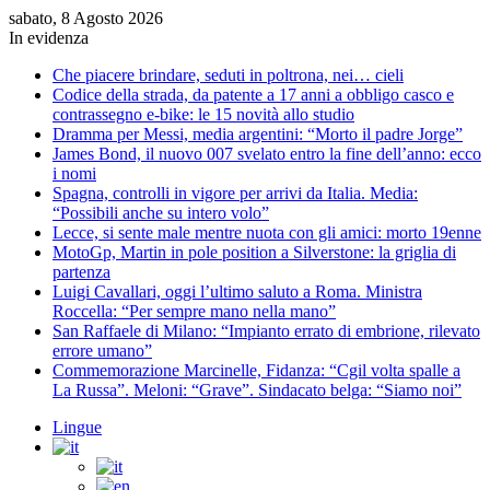
sabato, 8 Agosto 2026
In evidenza
Che piacere brindare, seduti in poltrona, nei… cieli
Codice della strada, da patente a 17 anni a obbligo casco e
contrassegno e-bike: le 15 novità allo studio
Dramma per Messi, media argentini: “Morto il padre Jorge”
James Bond, il nuovo 007 svelato entro la fine dell’anno: ecco
i nomi
Spagna, controlli in vigore per arrivi da Italia. Media:
“Possibili anche su intero volo”
Lecce, si sente male mentre nuota con gli amici: morto 19enne
MotoGp, Martin in pole position a Silverstone: la griglia di
partenza
Luigi Cavallari, oggi l’ultimo saluto a Roma. Ministra
Roccella: “Per sempre mano nella mano”
San Raffaele di Milano: “Impianto errato di embrione, rilevato
errore umano”
Commemorazione Marcinelle, Fidanza: “Cgil volta spalle a
La Russa”. Meloni: “Grave”. Sindacato belga: “Siamo noi”
Lingue