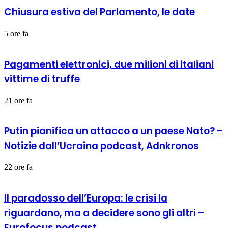
Chiusura estiva del Parlamento, le date
5 ore fa
Pagamenti elettronici, due milioni di italiani
vittime di truffe
21 ore fa
Putin pianifica un attacco a un paese Nato? –
Notizie dall’Ucraina podcast, Adnkronos
22 ore fa
Il paradosso dell’Europa: le crisi la
riguardano, ma a decidere sono gli altri –
Eurofocus podcast