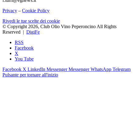
f.turri@egnews.it
Privacy
–
Cookie Policy
Rivedi le tue scelte dei cookie
© Copyright 2026, Club Olio Vino Peperoncino All Rights
Reserved |
DigiFe
RSS
Facebook
X
You Tube
Facebook
X
LinkedIn
Messenger
Messenger
WhatsApp
Telegram
Pulsante per tornare all'inizio