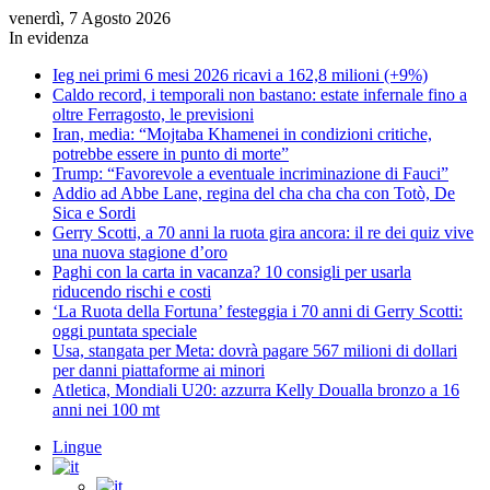
venerdì, 7 Agosto 2026
In evidenza
Ieg nei primi 6 mesi 2026 ricavi a 162,8 milioni (+9%)
Caldo record, i temporali non bastano: estate infernale fino a
oltre Ferragosto, le previsioni
Iran, media: “Mojtaba Khamenei in condizioni critiche,
potrebbe essere in punto di morte”
Trump: “Favorevole a eventuale incriminazione di Fauci”
Addio ad Abbe Lane, regina del cha cha cha con Totò, De
Sica e Sordi
Gerry Scotti, a 70 anni la ruota gira ancora: il re dei quiz vive
una nuova stagione d’oro
Paghi con la carta in vacanza? 10 consigli per usarla
riducendo rischi e costi
‘La Ruota della Fortuna’ festeggia i 70 anni di Gerry Scotti:
oggi puntata speciale
Usa, stangata per Meta: dovrà pagare 567 milioni di dollari
per danni piattaforme ai minori
Atletica, Mondiali U20: azzurra Kelly Doualla bronzo a 16
anni nei 100 mt
Lingue