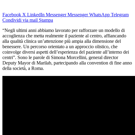
Facebook
X
LinkedIn
Messenger
Messenger
WhatsApp
Telegram
Condividi via mail
Stampa
“Negli ultimi anni abbiamo lavorato per rafforzare un modello di
accoglienza che metta realmente il paziente al centro, affiancando
alla qualità clinica un’attenzione più ampia alla dimensione del
benessere. Un percorso orientato a un approccio olistico, che
coinvolge diversi aspetti dell’esperienza del paziente all’interno dei
centri”. Sono le parole di Simona Morcellini, general director
Deputy Mayor di Marilab, partecipando alla convention di fine anno
della società, a Roma.