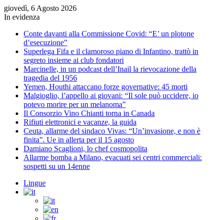
giovedì, 6 Agosto 2026
In evidenza
Conte davanti alla Commissione Covid: “E’ un plotone
d’esecuzione”
Superlega Fifa e il clamoroso piano di Infantino, trattò in
segreto insieme ai club fondatori
Marcinelle, in un podcast dell’Inail la rievocazione della
tragedia del 1956
Yemen, Houthi attaccano forze governative: 45 morti
Malgioglio, l’appello ai giovani: “Il sole può uccidere, io
potevo morire per un melanoma”
Il Consorzio Vino Chianti torna in Canada
Rifiuti elettronici e vacanze, la guida
Ceuta, allarme del sindaco Vivas: “Un’invasione, e non è
finita”. Ue in allerta per il 15 agosto
Damiano Scaglioni, lo chef cosmopolita
Allarme bomba a Milano, evacuati sei centri commerciali:
sospetti su un 14enne
Lingue