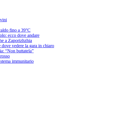
vini
caldo fino a 39°C
acolo: ecco dove andare
che a Zaporizhzhia
e dove vedere la gara in chiaro
ria: “Non buttatela”
 rosso
sistema immunitario