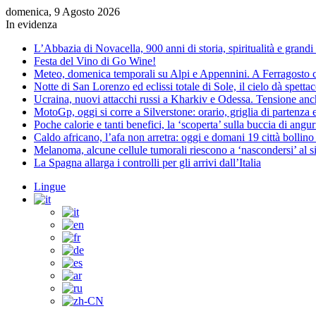
domenica, 9 Agosto 2026
In evidenza
L’Abbazia di Novacella, 900 anni di storia, spiritualità e grandi 
Festa del Vino di Go Wine!
Meteo, domenica temporali su Alpi e Appennini. A Ferragosto 
Notte di San Lorenzo ed eclissi totale di Sole, il cielo dà spett
Ucraina, nuovi attacchi russi a Kharkiv e Odessa. Tensione an
MotoGp, oggi si corre a Silverstone: orario, griglia di partenza 
Poche calorie e tanti benefici, la ‘scoperta’ sulla buccia di angu
Caldo africano, l’afa non arretra: oggi e domani 19 città bollino
Melanoma, alcune cellule tumorali riescono a ‘nascondersi’ al 
La Spagna allarga i controlli per gli arrivi dall’Italia
Lingue