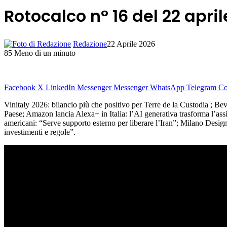
Rotocalco n° 16 del 22 apri
Redazione
22 Aprile 2026
85
Meno di un minuto
Facebook
X
LinkedIn
Messenger
Messenger
WhatsApp
Telegram
Co
Vinitaly 2026: bilancio più che positivo per Terre de la Custodia ; Be
Paese; Amazon lancia Alexa+ in Italia: l’AI generativa trasforma l’as
americani: “Serve supporto esterno per liberare l’Iran”; Milano Desi
investimenti e regole”.