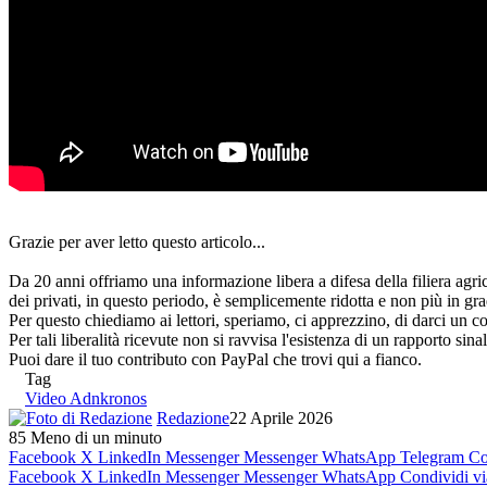
Grazie per aver letto questo articolo...
Da 20 anni offriamo una informazione libera a difesa della filiera agri
dei privati, in questo periodo, è semplicemente ridotta e non più in gra
Per questo chiediamo ai lettori, speriamo, ci apprezzino, di darci un co
Per tali liberalità ricevute non si ravvisa l'esistenza di un rapporto sin
Puoi dare il tuo contributo con PayPal che trovi qui a fianco.
Tag
Video Adnkronos
Redazione
22 Aprile 2026
85
Meno di un minuto
Facebook
X
LinkedIn
Messenger
Messenger
WhatsApp
Telegram
Co
Facebook
X
LinkedIn
Messenger
Messenger
WhatsApp
Condividi vi