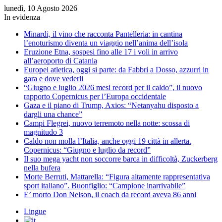
lunedì, 10 Agosto 2026
In evidenza
Minardi, il vino che racconta Pantelleria: in cantina
l’enoturismo diventa un viaggio nell’anima dell’isola
Eruzione Etna, sospesi fino alle 17 i voli in arrivo
all’aeroporto di Catania
Europei atletica, oggi si parte: da Fabbri a Dosso, azzurri in
gara e dove vederli
“Giugno e luglio 2026 mesi record per il caldo”, il nuovo
rapporto Copernicus per l’Europa occidentale
Gaza e il piano di Trump, Axios: “Netanyahu disposto a
dargli una chance”
Campi Flegrei, nuovo terremoto nella notte: scossa di
magnitudo 3
Caldo non molla l’Italia, anche oggi 19 città in allerta.
Copernicus: “Giugno e luglio da record”
Il suo mega yacht non soccorre barca in difficoltà, Zuckerberg
nella bufera
Morte Berruti, Mattarella: “Figura altamente rappresentativa
sport italiano”. Buonfiglio: “Campione inarrivabile”
E’ morto Don Nelson, il coach da record aveva 86 anni
Lingue