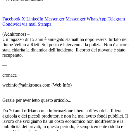
Facebook
X
LinkedIn
Messenger
Messenger
WhatsApp
Telegram
Condividi via mail
Stampa
(Adnkronos) –
Un ragazzo di 15 anni è annegato stamattina dopo essersi tuffato nel
fiume Velino a Rieti. Sul posto è intervenuta la polizia. Non è ancora
stata chiarita la dinamica dell’incidente. Il corpo del giovane è stato
recuperato.
—
cronaca
webinfo@adnkronos.com (Web Info)
Grazie per aver letto questo articolo...
Da 20 anni offriamo una informazione libera a difesa della filiera
agricola e dei piccoli produttori e non ha mai avuto fondi pubblici. Il
lavoro che svolgiamo ha un costo economico non indifferente e la
pubblicità dei privati, in questo periodo, è semplicemente ridotta e