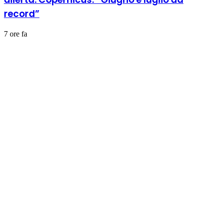
record”
7 ore fa