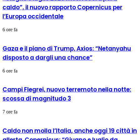
caldo”, il nuovo rapporto Copernicus per
l’Europa occidentale
6 ore fa
Gaza e il piano di Trump, Axios: “Netanyahu
disposto a dargli una chance”
6 ore fa
Campi Flegrei, nuovo terremoto nella notte:
scossa di magnitudo 3
7 ore fa
Caldo non molla l’Italia, anche oggi 19 città in
allerta. Copernicus: “Giugno e luglio da