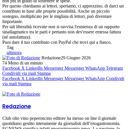
non più in grado di sostenere le spese.
Per questo chiediamo ai lettori, speriamo, ci apprezzino, di darci un
contributo in base alle proprie possibilità. Anche un piccolo
sostegno, moltiplicato per le migliaia di lettori, può diventare
Importante.
Per tali liberalità ricevute non si ravvisa l'esistenza di un rapporto
sinallagmatico tra le parti e pertanto non dev'essere emessa fattura
(né autofattura).
Puoi dare il tuo contributo con PayPal che trovi qui a fianco.
Tag
ultimora
Redazione
29 Giugno 2026
74
Meno di un minuto
Facebook
X
LinkedIn
Messenger
Messenger
WhatsApp
Telegram
Condividi via mail
Stampa
Facebook
X
LinkedIn
Messenger
Messenger
WhatsApp
Condividi
via mail
Stampa
Redazione
Club olio vino peperoncino editore ha messo on line il giornale
quotidiano gestito interamente da giornalisti dell’enogastronomia.
EGNEWS significa infatti enogastronomia news. La passione, la