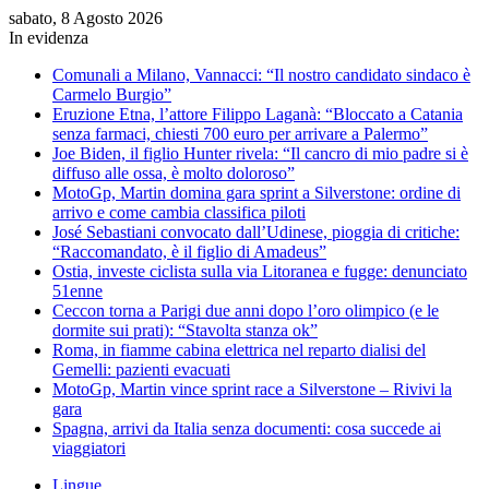
sabato, 8 Agosto 2026
In evidenza
Comunali a Milano, Vannacci: “Il nostro candidato sindaco è
Carmelo Burgio”
Eruzione Etna, l’attore Filippo Laganà: “Bloccato a Catania
senza farmaci, chiesti 700 euro per arrivare a Palermo”
Joe Biden, il figlio Hunter rivela: “Il cancro di mio padre si è
diffuso alle ossa, è molto doloroso”
MotoGp, Martin domina gara sprint a Silverstone: ordine di
arrivo e come cambia classifica piloti
José Sebastiani convocato dall’Udinese, pioggia di critiche:
“Raccomandato, è il figlio di Amadeus”
Ostia, investe ciclista sulla via Litoranea e fugge: denunciato
51enne
Ceccon torna a Parigi due anni dopo l’oro olimpico (e le
dormite sui prati): “Stavolta stanza ok”
Roma, in fiamme cabina elettrica nel reparto dialisi del
Gemelli: pazienti evacuati
MotoGp, Martin vince sprint race a Silverstone – Rivivi la
gara
Spagna, arrivi da Italia senza documenti: cosa succede ai
viaggiatori
Lingue