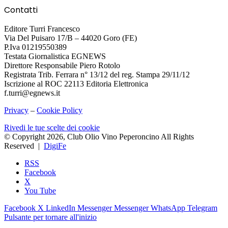
Contatti
Editore Turri Francesco
Via Del Puisaro 17/B – 44020 Goro (FE)
P.Iva 01219550389
Testata Giornalistica EGNEWS
Direttore Responsabile Piero Rotolo
Registrata Trib. Ferrara n° 13/12 del reg. Stampa 29/11/12
Iscrizione al ROC 22113 Editoria Elettronica
f.turri@egnews.it
Privacy
–
Cookie Policy
Rivedi le tue scelte dei cookie
© Copyright 2026, Club Olio Vino Peperoncino All Rights
Reserved |
DigiFe
RSS
Facebook
X
You Tube
Facebook
X
LinkedIn
Messenger
Messenger
WhatsApp
Telegram
Pulsante per tornare all'inizio