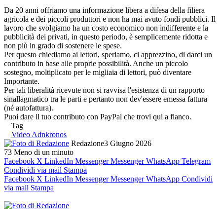
Da 20 anni offriamo una informazione libera a difesa della filiera
agricola e dei piccoli produttori e non ha mai avuto fondi pubblici. Il
lavoro che svolgiamo ha un costo economico non indifferente e la
pubblicità dei privati, in questo periodo, è semplicemente ridotta e
non più in grado di sostenere le spese.
Per questo chiediamo ai lettori, speriamo, ci apprezzino, di darci un
contributo in base alle proprie possibilità. Anche un piccolo
sostegno, moltiplicato per le migliaia di lettori, può diventare
Importante.
Per tali liberalità ricevute non si ravvisa l'esistenza di un rapporto
sinallagmatico tra le parti e pertanto non dev'essere emessa fattura
(né autofattura).
Puoi dare il tuo contributo con PayPal che trovi qui a fianco.
Tag
Video Adnkronos
Redazione
3 Giugno 2026
73
Meno di un minuto
Facebook
X
LinkedIn
Messenger
Messenger
WhatsApp
Telegram
Condividi via mail
Stampa
Facebook
X
LinkedIn
Messenger
Messenger
WhatsApp
Condividi
via mail
Stampa