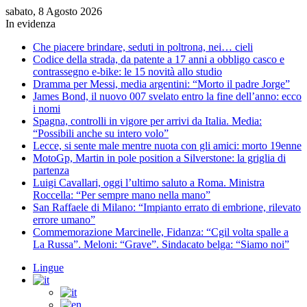
sabato, 8 Agosto 2026
In evidenza
Che piacere brindare, seduti in poltrona, nei… cieli
Codice della strada, da patente a 17 anni a obbligo casco e
contrassegno e-bike: le 15 novità allo studio
Dramma per Messi, media argentini: “Morto il padre Jorge”
James Bond, il nuovo 007 svelato entro la fine dell’anno: ecco
i nomi
Spagna, controlli in vigore per arrivi da Italia. Media:
“Possibili anche su intero volo”
Lecce, si sente male mentre nuota con gli amici: morto 19enne
MotoGp, Martin in pole position a Silverstone: la griglia di
partenza
Luigi Cavallari, oggi l’ultimo saluto a Roma. Ministra
Roccella: “Per sempre mano nella mano”
San Raffaele di Milano: “Impianto errato di embrione, rilevato
errore umano”
Commemorazione Marcinelle, Fidanza: “Cgil volta spalle a
La Russa”. Meloni: “Grave”. Sindacato belga: “Siamo noi”
Lingue