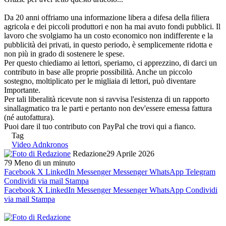
Da 20 anni offriamo una informazione libera a difesa della filiera
agricola e dei piccoli produttori e non ha mai avuto fondi pubblici. Il
lavoro che svolgiamo ha un costo economico non indifferente e la
pubblicità dei privati, in questo periodo, è semplicemente ridotta e
non più in grado di sostenere le spese.
Per questo chiediamo ai lettori, speriamo, ci apprezzino, di darci un
contributo in base alle proprie possibilità. Anche un piccolo
sostegno, moltiplicato per le migliaia di lettori, può diventare
Importante.
Per tali liberalità ricevute non si ravvisa l'esistenza di un rapporto
sinallagmatico tra le parti e pertanto non dev'essere emessa fattura
(né autofattura).
Puoi dare il tuo contributo con PayPal che trovi qui a fianco.
Tag
Video Adnkronos
Redazione
29 Aprile 2026
79
Meno di un minuto
Facebook
X
LinkedIn
Messenger
Messenger
WhatsApp
Telegram
Condividi via mail
Stampa
Facebook
X
LinkedIn
Messenger
Messenger
WhatsApp
Condividi
via mail
Stampa