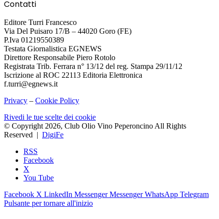
Contatti
Editore Turri Francesco
Via Del Puisaro 17/B – 44020 Goro (FE)
P.Iva 01219550389
Testata Giornalistica EGNEWS
Direttore Responsabile Piero Rotolo
Registrata Trib. Ferrara n° 13/12 del reg. Stampa 29/11/12
Iscrizione al ROC 22113 Editoria Elettronica
f.turri@egnews.it
Privacy
–
Cookie Policy
Rivedi le tue scelte dei cookie
© Copyright 2026, Club Olio Vino Peperoncino All Rights
Reserved |
DigiFe
RSS
Facebook
X
You Tube
Facebook
X
LinkedIn
Messenger
Messenger
WhatsApp
Telegram
Pulsante per tornare all'inizio