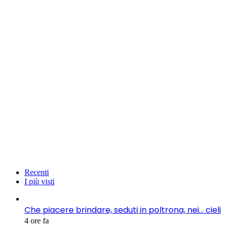
Recenti
I più visti
Che piacere brindare, seduti in poltrona, nei… cieli
4 ore fa