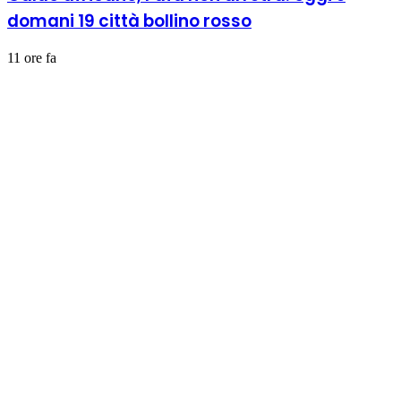
domani 19 città bollino rosso
11 ore fa