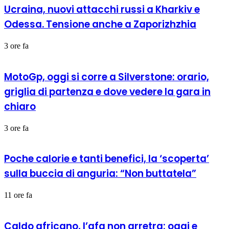
Ucraina, nuovi attacchi russi a Kharkiv e
Odessa. Tensione anche a Zaporizhzhia
3 ore fa
MotoGp, oggi si corre a Silverstone: orario,
griglia di partenza e dove vedere la gara in
chiaro
3 ore fa
Poche calorie e tanti benefici, la ‘scoperta’
sulla buccia di anguria: “Non buttatela”
11 ore fa
Caldo africano, l’afa non arretra: oggi e