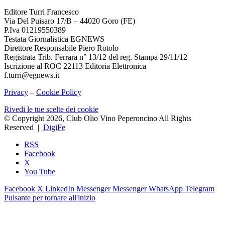
Editore Turri Francesco
Via Del Puisaro 17/B – 44020 Goro (FE)
P.Iva 01219550389
Testata Giornalistica EGNEWS
Direttore Responsabile Piero Rotolo
Registrata Trib. Ferrara n° 13/12 del reg. Stampa 29/11/12
Iscrizione al ROC 22113 Editoria Elettronica
f.turri@egnews.it
Privacy
–
Cookie Policy
Rivedi le tue scelte dei cookie
© Copyright 2026, Club Olio Vino Peperoncino All Rights
Reserved |
DigiFe
RSS
Facebook
X
You Tube
Facebook
X
LinkedIn
Messenger
Messenger
WhatsApp
Telegram
Pulsante per tornare all'inizio