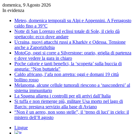
domenica, 9 Agosto 2026
In evidenza
Meteo, domenica temporali su Alpi e Appennini. A Ferragosto
caldo fino a 39°C
Notte di San Lorenzo ed eclissi totale di Sole, il cielo dà
spettacolo: ecco dove andare
Ucraina, nuovi attacchi russi a Kharkiv e Odessa. Tensione
anche a Zaporizhzhia
MotoGp, oggi si corre a Silverstone: orario, griglia di partenza
e dove vedere la gara in chiaro
Poche calorie e tanti benefici, la ‘scoperta’ sulla buccia di
anguria: “Non buttatela”
Caldo africano, l’afa non arretra: oggi e domani 19 città
bollino rosso
Melanoma, alcune cellule tumorali riescono a ‘nascondersi’ al
sistema immunitario
La Spagna allarga i controlli per gli arrivi dall’Italia
Si tuffa e non riemerge più, militare Usa morto nel lago di
Barcis: prestava servizio alla base di Aviano
“Non è un aereo, non sono stelle”, il ‘treno di luci’ in cielo: il
mistero dell’8 agosto
Lingue