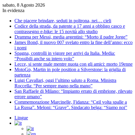
sabato, 8 Agosto 2026
In evidenza
Che piacere brindare, seduti in poltrona, nei… cieli
Codice della strada, da patente a 17 anni a obbligo casco e
contrassegno e-bike: le 15 novità allo studio
Dramma per Messi, media argentini: “Morto il padre Jorge”
James Bond, il nuovo 007 svelato entro la fine dell’anno: ecco
i nomi
Spagna, controlli in vigore per arrivi da Italia. Media:
“Possibili anche su intero volo”
Lecce, si sente male mentre nuota con gli amici: morto 19enne
MotoGp, Martin in pole position a Silverstone: la griglia di
partenza
Luigi Cavallari, oggi l’ultimo saluto a Roma. Ministra
Roccella: “Per sempre mano nella mano”
San Raffaele di Milano: “Impianto errato di embrione, rilevato
errore umano”
Commemorazione Marcinelle, Fidanza: “Cgil volta spalle a
La Russa”. Meloni: “Grave”. Sindacato belga: “Siamo noi”
Lingue