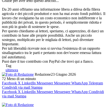
Grazie per aver letto questo articolo...
Da 20 anni offriamo una informazione libera a difesa della filiera
agricola e dei piccoli produttori e non ha mai avuto fondi pubblici. Il
lavoro che svolgiamo ha un costo economico non indifferente e la
pubblicità dei privati, in questo periodo, è semplicemente ridotta e
non più in grado di sostenere le spese.
Per questo chiediamo ai lettori, speriamo, ci apprezzino, di darci un
contributo in base alle proprie possibilità. Anche un piccolo
sostegno, moltiplicato per le migliaia di lettori, può diventare
Importante.
Per tali liberalità ricevute non si ravvisa l'esistenza di un rapporto
sinallagmatico tra le parti e pertanto non dev'essere emessa fattura
(né autofattura).
Puoi dare il tuo contributo con PayPal che trovi qui a fianco.
Tag
ultimora
Redazione
23 Giugno 2026
72
Meno di un minuto
Facebook
X
LinkedIn
Messenger
Messenger
WhatsApp
Telegram
Condividi via mail
Stampa
Facebook
X
LinkedIn
Messenger
Messenger
WhatsApp
Condividi
via mail
Stampa