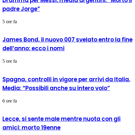
Dramma per Messi, media argentini: “Morto il
padre Jorge”
5 ore fa
James Bond, il nuovo 007 svelato entro la fine
dell’anno: ecco i nomi
5 ore fa
Spagna, controlli in vigore per arrivi da Italia.
Media: “Possibili anche su intero volo”
6 ore fa
Lecce, si sente male mentre nuota con gli
amici: morto 19enne