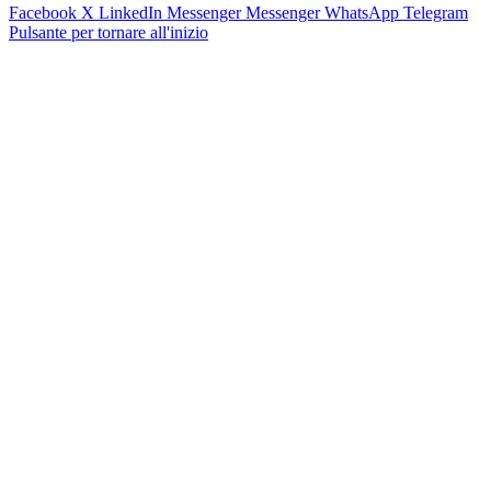
Facebook
X
LinkedIn
Messenger
Messenger
WhatsApp
Telegram
Pulsante per tornare all'inizio