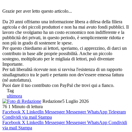
Grazie per aver letto questo articolo...
Da 20 anni offriamo una informazione libera a difesa della filiera
agricola e dei piccoli produttori e non ha mai avuto fondi pubblici. Il
lavoro che svolgiamo ha un costo economico non indifferente e la
pubblicità dei privati, in questo periodo, è semplicemente ridotta e
non più in grado di sostenere le spese.
Per questo chiediamo ai lettori, speriamo, ci apprezzino, di darci un
contributo in base alle proprie possibilità. Anche un piccolo
sostegno, moltiplicato per le migliaia di lettori, può diventare
Importante.
Per tali liberalità ricevute non si ravvisa l'esistenza di un rapporto
sinallagmatico tra le parti e pertanto non dev'essere emessa fattura
(né autofattura).
Puoi dare il tuo contributo con PayPal che trovi qui a fianco.
Tag
ultimora
Redazione
5 Luglio 2026
76
1 Minuto di lettura
Facebook
X
LinkedIn
Messenger
Messenger
WhatsApp
Telegram
Condividi via mail
Stampa
Facebook
X
LinkedIn
Messenger
Messenger
WhatsApp
Condividi
via mail
Stampa