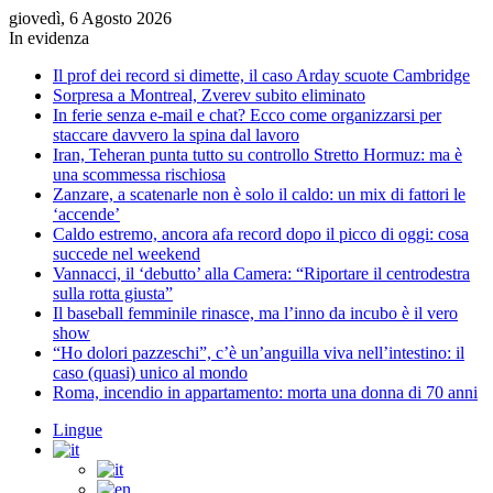
giovedì, 6 Agosto 2026
In evidenza
Il prof dei record si dimette, il caso Arday scuote Cambridge
Sorpresa a Montreal, Zverev subito eliminato
In ferie senza e-mail e chat? Ecco come organizzarsi per
staccare davvero la spina dal lavoro
Iran, Teheran punta tutto su controllo Stretto Hormuz: ma è
una scommessa rischiosa
Zanzare, a scatenarle non è solo il caldo: un mix di fattori le
‘accende’
Caldo estremo, ancora afa record dopo il picco di oggi: cosa
succede nel weekend
Vannacci, il ‘debutto’ alla Camera: “Riportare il centrodestra
sulla rotta giusta”
Il baseball femminile rinasce, ma l’inno da incubo è il vero
show
“Ho dolori pazzeschi”, c’è un’anguilla viva nell’intestino: il
caso (quasi) unico al mondo
Roma, incendio in appartamento: morta una donna di 70 anni
Lingue