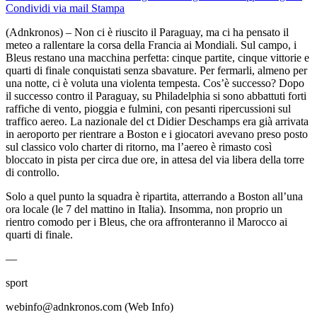
Condividi via mail
Stampa
(Adnkronos) – Non ci è riuscito il Paraguay, ma ci ha pensato il
meteo a rallentare la corsa della Francia ai Mondiali. Sul campo, i
Bleus restano una macchina perfetta: cinque partite, cinque vittorie e
quarti di finale conquistati senza sbavature. Per fermarli, almeno per
una notte, ci è voluta una violenta tempesta. Cos’è successo? Dopo
il successo contro il Paraguay, su Philadelphia si sono abbattuti forti
raffiche di vento, pioggia e fulmini, con pesanti ripercussioni sul
traffico aereo. La nazionale del ct Didier Deschamps era già arrivata
in aeroporto per rientrare a Boston e i giocatori avevano preso posto
sul classico volo charter di ritorno, ma l’aereo è rimasto così
bloccato in pista per circa due ore, in attesa del via libera della torre
di controllo.
Solo a quel punto la squadra è ripartita, atterrando a Boston all’una
ora locale (le 7 del mattino in Italia). Insomma, non proprio un
rientro comodo per i Bleus, che ora affronteranno il Marocco ai
quarti di finale.
—
sport
webinfo@adnkronos.com (Web Info)