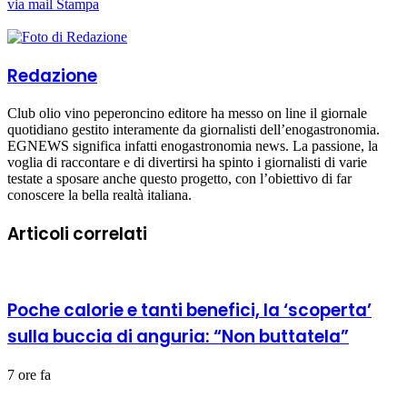
via mail
Stampa
Redazione
Club olio vino peperoncino editore ha messo on line il giornale
quotidiano gestito interamente da giornalisti dell’enogastronomia.
EGNEWS significa infatti enogastronomia news. La passione, la
voglia di raccontare e di divertirsi ha spinto i giornalisti di varie
testate a sposare anche questo progetto, con l’obiettivo di far
conoscere la bella realtà italiana.
Articoli correlati
Poche calorie e tanti benefici, la ‘scoperta’
sulla buccia di anguria: “Non buttatela”
7 ore fa