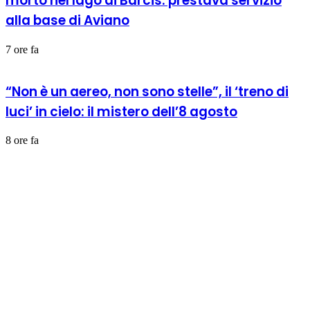
morto nel lago di Barcis: prestava servizio
alla base di Aviano
7 ore fa
“Non è un aereo, non sono stelle”, il ‘treno di
luci’ in cielo: il mistero dell’8 agosto
8 ore fa