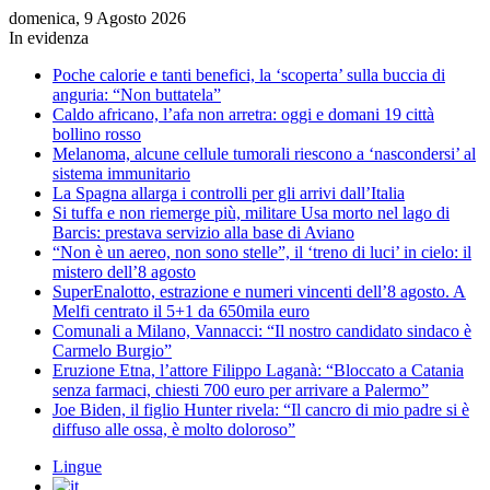
domenica, 9 Agosto 2026
In evidenza
Poche calorie e tanti benefici, la ‘scoperta’ sulla buccia di
anguria: “Non buttatela”
Caldo africano, l’afa non arretra: oggi e domani 19 città
bollino rosso
Melanoma, alcune cellule tumorali riescono a ‘nascondersi’ al
sistema immunitario
La Spagna allarga i controlli per gli arrivi dall’Italia
Si tuffa e non riemerge più, militare Usa morto nel lago di
Barcis: prestava servizio alla base di Aviano
“Non è un aereo, non sono stelle”, il ‘treno di luci’ in cielo: il
mistero dell’8 agosto
SuperEnalotto, estrazione e numeri vincenti dell’8 agosto. A
Melfi centrato il 5+1 da 650mila euro
Comunali a Milano, Vannacci: “Il nostro candidato sindaco è
Carmelo Burgio”
Eruzione Etna, l’attore Filippo Laganà: “Bloccato a Catania
senza farmaci, chiesti 700 euro per arrivare a Palermo”
Joe Biden, il figlio Hunter rivela: “Il cancro di mio padre si è
diffuso alle ossa, è molto doloroso”
Lingue