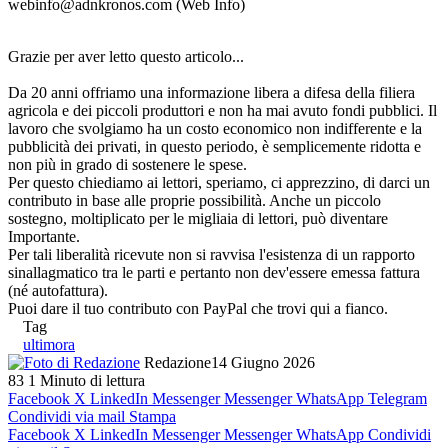
webinfo@adnkronos.com (Web Info)
Grazie per aver letto questo articolo...
Da 20 anni offriamo una informazione libera a difesa della filiera
agricola e dei piccoli produttori e non ha mai avuto fondi pubblici. Il
lavoro che svolgiamo ha un costo economico non indifferente e la
pubblicità dei privati, in questo periodo, è semplicemente ridotta e
non più in grado di sostenere le spese.
Per questo chiediamo ai lettori, speriamo, ci apprezzino, di darci un
contributo in base alle proprie possibilità. Anche un piccolo
sostegno, moltiplicato per le migliaia di lettori, può diventare
Importante.
Per tali liberalità ricevute non si ravvisa l'esistenza di un rapporto
sinallagmatico tra le parti e pertanto non dev'essere emessa fattura
(né autofattura).
Puoi dare il tuo contributo con PayPal che trovi qui a fianco.
Tag
ultimora
Redazione
14 Giugno 2026
83
1 Minuto di lettura
Facebook
X
LinkedIn
Messenger
Messenger
WhatsApp
Telegram
Condividi via mail
Stampa
Facebook
X
LinkedIn
Messenger
Messenger
WhatsApp
Condividi