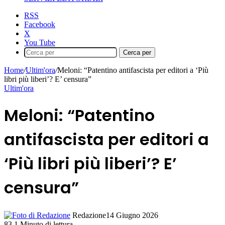
RSS
Facebook
X
You Tube
Cerca per
Home
/
Ultim'ora
/
Meloni: “Patentino antifascista per editori a ‘Più
libri più liberi’? E’ censura”
Ultim'ora
Meloni: “Patentino
antifascista per editori a
‘Più libri più liberi’? E’
censura”
Redazione
14 Giugno 2026
83
1 Minuto di lettura