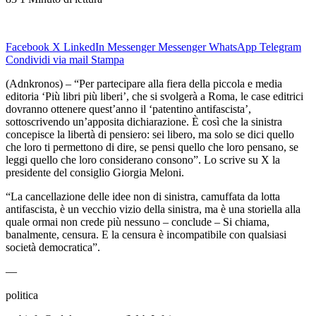
Facebook
X
LinkedIn
Messenger
Messenger
WhatsApp
Telegram
Condividi via mail
Stampa
(Adnkronos) – “Per partecipare alla fiera della piccola e media
editoria ‘Più libri più liberi’, che si svolgerà a Roma, le case editrici
dovranno ottenere quest’anno il ‘patentino antifascista’,
sottoscrivendo un’apposita dichiarazione. È così che la sinistra
concepisce la libertà di pensiero: sei libero, ma solo se dici quello
che loro ti permettono di dire, se pensi quello che loro pensano, se
leggi quello che loro considerano consono”. Lo scrive su X la
presidente del consiglio Giorgia Meloni.
“La cancellazione delle idee non di sinistra, camuffata da lotta
antifascista, è un vecchio vizio della sinistra, ma è una storiella alla
quale ormai non crede più nessuno – conclude – Si chiama,
banalmente, censura. E la censura è incompatibile con qualsiasi
società democratica”.
—
politica