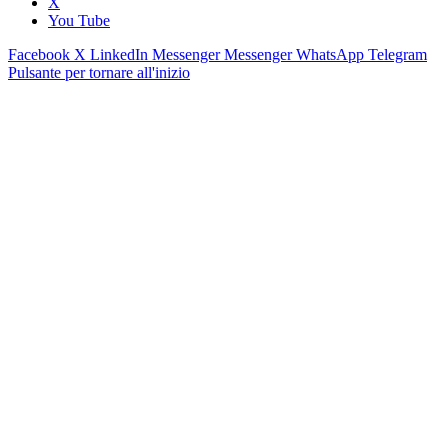
X
You Tube
Facebook
X
LinkedIn
Messenger
Messenger
WhatsApp
Telegram
Pulsante per tornare all'inizio