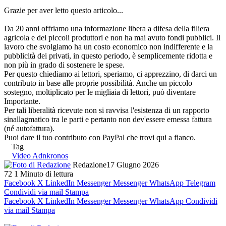
Grazie per aver letto questo articolo...
Da 20 anni offriamo una informazione libera a difesa della filiera
agricola e dei piccoli produttori e non ha mai avuto fondi pubblici. Il
lavoro che svolgiamo ha un costo economico non indifferente e la
pubblicità dei privati, in questo periodo, è semplicemente ridotta e
non più in grado di sostenere le spese.
Per questo chiediamo ai lettori, speriamo, ci apprezzino, di darci un
contributo in base alle proprie possibilità. Anche un piccolo
sostegno, moltiplicato per le migliaia di lettori, può diventare
Importante.
Per tali liberalità ricevute non si ravvisa l'esistenza di un rapporto
sinallagmatico tra le parti e pertanto non dev'essere emessa fattura
(né autofattura).
Puoi dare il tuo contributo con PayPal che trovi qui a fianco.
Tag
Video Adnkronos
Redazione
17 Giugno 2026
72
1 Minuto di lettura
Facebook
X
LinkedIn
Messenger
Messenger
WhatsApp
Telegram
Condividi via mail
Stampa
Facebook
X
LinkedIn
Messenger
Messenger
WhatsApp
Condividi
via mail
Stampa