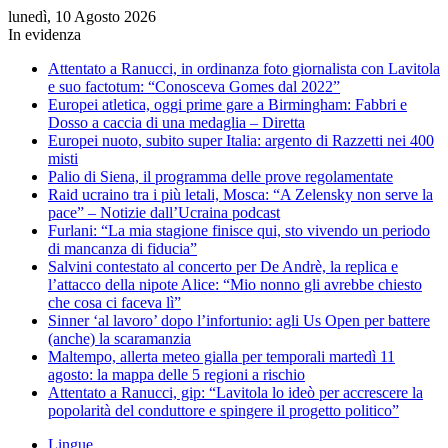
lunedì, 10 Agosto 2026
In evidenza
Attentato a Ranucci, in ordinanza foto giornalista con Lavitola
e suo factotum: “Conosceva Gomes dal 2022”
Europei atletica, oggi prime gare a Birmingham: Fabbri e
Dosso a caccia di una medaglia – Diretta
Europei nuoto, subito super Italia: argento di Razzetti nei 400
misti
Palio di Siena, il programma delle prove regolamentate
Raid ucraino tra i più letali, Mosca: “A Zelensky non serve la
pace” – Notizie dall’Ucraina podcast
Furlani: “La mia stagione finisce qui, sto vivendo un periodo
di mancanza di fiducia”
Salvini contestato al concerto per De Andrè, la replica e
l’attacco della nipote Alice: “Mio nonno gli avrebbe chiesto
che cosa ci faceva lì”
Sinner ‘al lavoro’ dopo l’infortunio: agli Us Open per battere
(anche) la scaramanzia
Maltempo, allerta meteo gialla per temporali martedì 11
agosto: la mappa delle 5 regioni a rischio
Attentato a Ranucci, gip: “Lavitola lo ideò per accrescere la
popolarità del conduttore e spingere il progetto politico”
Lingue