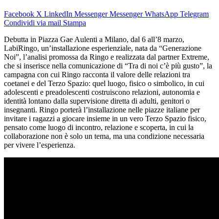
Facebook
X
LinkedIn
Messenger
Messenger
WhatsApp
Telegram
Condividi via mail
Stampa
Debutta in Piazza Gae Aulenti a Milano, dal 6 all’8 marzo,
LabiRingo, un’installazione esperienziale, nata da “Generazione
Noi”, l’analisi promossa da Ringo e realizzata dal partner Extreme,
che si inserisce nella comunicazione di “Tra di noi c’è più gusto”, la
campagna con cui Ringo racconta il valore delle relazioni tra
coetanei e del Terzo Spazio: quel luogo, fisico o simbolico, in cui
adolescenti e preadolescenti costruiscono relazioni, autonomia e
identità lontano dalla supervisione diretta di adulti, genitori o
insegnanti. Ringo porterà l’installazione nelle piazze italiane per
invitare i ragazzi a giocare insieme in un vero Terzo Spazio fisico,
pensato come luogo di incontro, relazione e scoperta, in cui la
collaborazione non è solo un tema, ma una condizione necessaria
per vivere l’esperienza.