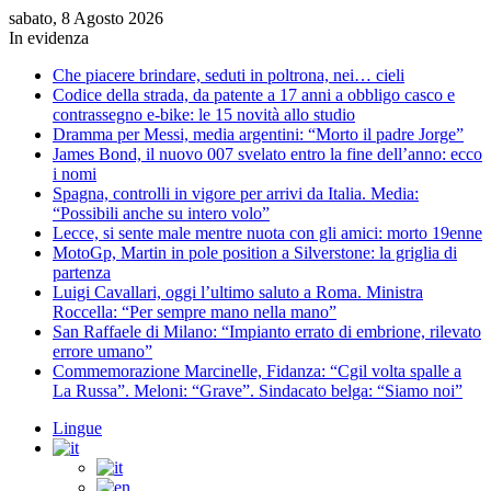
sabato, 8 Agosto 2026
In evidenza
Che piacere brindare, seduti in poltrona, nei… cieli
Codice della strada, da patente a 17 anni a obbligo casco e
contrassegno e-bike: le 15 novità allo studio
Dramma per Messi, media argentini: “Morto il padre Jorge”
James Bond, il nuovo 007 svelato entro la fine dell’anno: ecco
i nomi
Spagna, controlli in vigore per arrivi da Italia. Media:
“Possibili anche su intero volo”
Lecce, si sente male mentre nuota con gli amici: morto 19enne
MotoGp, Martin in pole position a Silverstone: la griglia di
partenza
Luigi Cavallari, oggi l’ultimo saluto a Roma. Ministra
Roccella: “Per sempre mano nella mano”
San Raffaele di Milano: “Impianto errato di embrione, rilevato
errore umano”
Commemorazione Marcinelle, Fidanza: “Cgil volta spalle a
La Russa”. Meloni: “Grave”. Sindacato belga: “Siamo noi”
Lingue