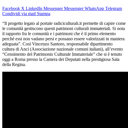
Facebook
X
LinkedIn
Messenger
Messenger
WhatsApp
Telegram
Condividi via mail
Stampa
“Il progetto legato al portale radiciculturali.it permette di capire come
le comunità gestiscono questi patrimoni culturali immateriali. Si nota
il rapporto fra le comunità e i patrimoni che è il primo elemento
perché essi non vadano persi e possano essere valorizzati in maniera
adeguata”. Così Vincenzo Santoro, responsabile dipartimento
cultura di Anci (Associazione nazionale comuni italiani), all’evento
“Censimento del Patrimonio Culturale Immateriale” che si è tenuto
oggi a Roma presso la Camera dei Deputati nella prestigiosa Sala
della Regina.