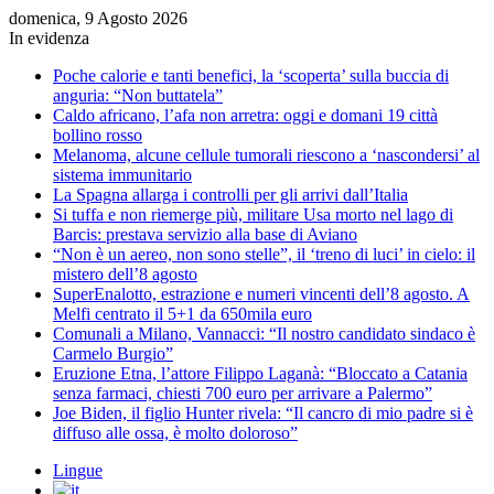
domenica, 9 Agosto 2026
In evidenza
Poche calorie e tanti benefici, la ‘scoperta’ sulla buccia di
anguria: “Non buttatela”
Caldo africano, l’afa non arretra: oggi e domani 19 città
bollino rosso
Melanoma, alcune cellule tumorali riescono a ‘nascondersi’ al
sistema immunitario
La Spagna allarga i controlli per gli arrivi dall’Italia
Si tuffa e non riemerge più, militare Usa morto nel lago di
Barcis: prestava servizio alla base di Aviano
“Non è un aereo, non sono stelle”, il ‘treno di luci’ in cielo: il
mistero dell’8 agosto
SuperEnalotto, estrazione e numeri vincenti dell’8 agosto. A
Melfi centrato il 5+1 da 650mila euro
Comunali a Milano, Vannacci: “Il nostro candidato sindaco è
Carmelo Burgio”
Eruzione Etna, l’attore Filippo Laganà: “Bloccato a Catania
senza farmaci, chiesti 700 euro per arrivare a Palermo”
Joe Biden, il figlio Hunter rivela: “Il cancro di mio padre si è
diffuso alle ossa, è molto doloroso”
Lingue