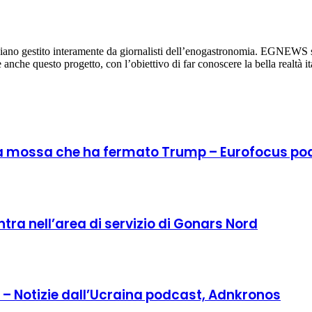
diano gestito interamente da giornalisti dell’enogastronomia. EGNEWS si
re anche questo progetto, con l’obiettivo di far conoscere la bella realtà it
: la mossa che ha fermato Trump – Eurofocus po
entra nell’area di servizio di Gonars Nord
o – Notizie dall’Ucraina podcast, Adnkronos