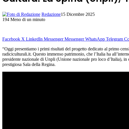
Redazione
15 Dicembre 2025
194
Meno di un minuto
Facebook
X
LinkedIn
Messenger
Messenger
WhatsApp
Telegram
Co
“Oggi presentiamo i primi risultati del progetto dedicato al primo cens
radiciculturali.it. Questo immenso patrimonio, che l’Italia ha all’intern
presidente nazionale di Unpli (Unione nazionale pro loco d’Italia), i
prestigiosa Sala della Regina.