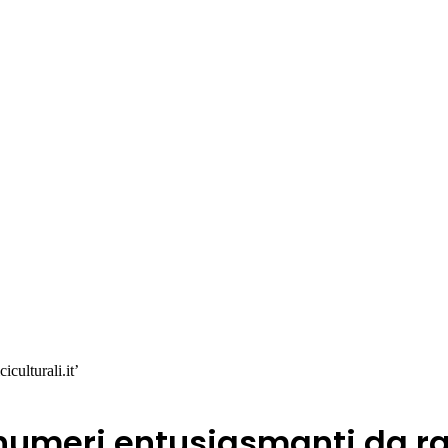
culturali.it’
‘numeri entusiasmanti da rad