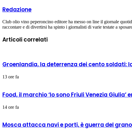
Redazione
Club olio vino peperoncino editore ha messo on line il giornale quoti
raccontare e di divertirsi ha spinto i giornalisti di varie testate a sposa
Articoli correlati
Groenlandia, la deterrenza dei cento soldati
13 ore fa
Food, il marchio ‘Io sono Friuli Venezia Giulia’ 
14 ore fa
Mosca attacca navi e porti, è guerra del gran