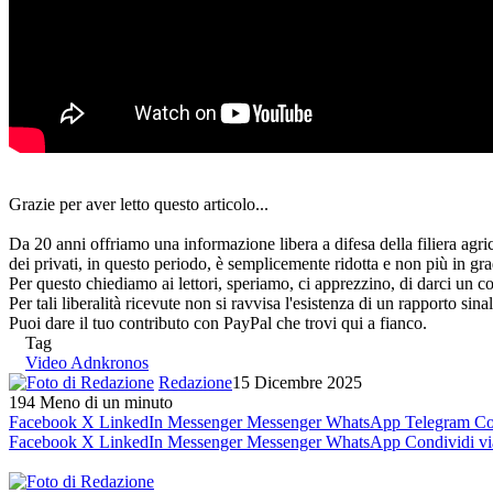
Grazie per aver letto questo articolo...
Da 20 anni offriamo una informazione libera a difesa della filiera agri
dei privati, in questo periodo, è semplicemente ridotta e non più in gra
Per questo chiediamo ai lettori, speriamo, ci apprezzino, di darci un co
Per tali liberalità ricevute non si ravvisa l'esistenza di un rapporto sin
Puoi dare il tuo contributo con PayPal che trovi qui a fianco.
Tag
Video Adnkronos
Redazione
15 Dicembre 2025
194
Meno di un minuto
Facebook
X
LinkedIn
Messenger
Messenger
WhatsApp
Telegram
Co
Facebook
X
LinkedIn
Messenger
Messenger
WhatsApp
Condividi vi