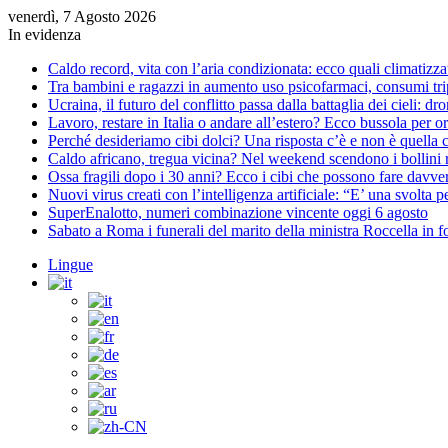
venerdì, 7 Agosto 2026
In evidenza
Caldo record, vita con l’aria condizionata: ecco quali climatizzat
Tra bambini e ragazzi in aumento uso psicofarmaci, consumi trip
Ucraina, il futuro del conflitto passa dalla battaglia dei cieli: d
Lavoro, restare in Italia o andare all’estero? Ecco bussola per ori
Perché desideriamo cibi dolci? Una risposta c’è e non è quella
Caldo africano, tregua vicina? Nel weekend scendono i bollini ros
Ossa fragili dopo i 30 anni? Ecco i cibi che possono fare davver
Nuovi virus creati con l’intelligenza artificiale: “E’ una svolta 
SuperEnalotto, numeri combinazione vincente oggi 6 agosto
Sabato a Roma i funerali del marito della ministra Roccella in f
Lingue