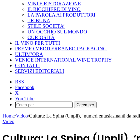
VINI E RISTORAZIONE
IL BICCHIERE DI VINO
LA PAROLA AI PRODUTTORI
TRIBUNA
STILE SOCIETA’
UN OCCHIO SUL MONDO
CURIOSITÀ
IL VINO PER TUTTI
PREMIO MEDITERRANEO PACKAGING
ULTIM’ORA
VENICE INTERNATIONAL WINE TROPHY
CONTATTI
SERVIZI EDITORIALI
RSS
Facebook
X
You Tube
Cerca per
Home
/
Video
/
Cultura: La Spina (Unpli), ‘numeri entusiasmanti da radici
Video
Cultura: La Spina (Unpli), 