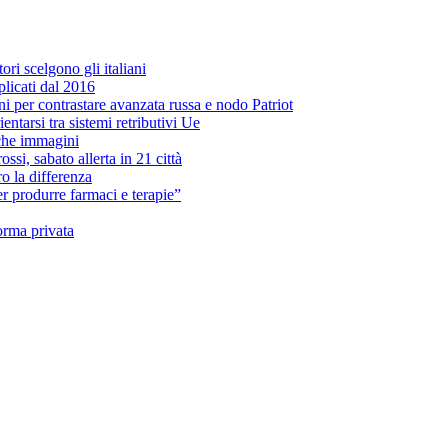
ori scelgono gli italiani
licati dal 2016
roni per contrastare avanzata russa e nodo Patriot
entarsi tra sistemi retributivi Ue
 che immagini
si, sabato allerta in 21 città
o la differenza
per produrre farmaci e terapie”
orma privata