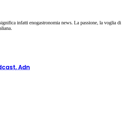
gnifica infatti enogastronomia news. La passione, la voglia di
aliana.
dcast, Adn