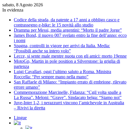
sabato, 8 Agosto 2026
In evidenza
Codice della strada, da patente a 17 anni a obbligo casco e
contrassegno e-bike: le 15 novità allo studio
Dramma per Messi, media argentini: “Morto il padre Jorge”
James Bond, il nuovo 007 svelato entro la fine dell’anno: ecco
i nomi
Spagna, controlli in vigore per arrivi da Italia. Media:
“Possibili anche su intero volo”
Lecce, si sente male mentre nuota con gli amici: morto 19enne
MotoGp, Martin in pole position a Silverstone: la griglia di
partenza
Luigi Cavallari, oggi l’ultimo saluto a Roma. Ministra
Roccella: “Per sempre mano nella mano”
San Raffaele di Milano: “Impianto errato di embrione, rilevato
errore umano”
Commemorazione Marcinelle, Fidanza: “Cgil volta spalle a
La Russa”. Meloni: “Grave”. Sindacato belga: “Siamo noi”
Juve-Inter 1-2, i nerazzurri vincono l’amichevole in Australia
– Rivivi la diretta
Lingue