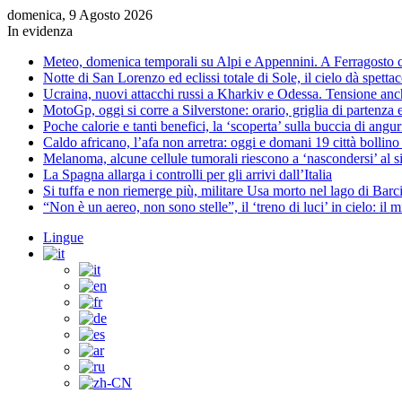
domenica, 9 Agosto 2026
In evidenza
Meteo, domenica temporali su Alpi e Appennini. A Ferragosto 
Notte di San Lorenzo ed eclissi totale di Sole, il cielo dà spett
Ucraina, nuovi attacchi russi a Kharkiv e Odessa. Tensione an
MotoGp, oggi si corre a Silverstone: orario, griglia di partenza 
Poche calorie e tanti benefici, la ‘scoperta’ sulla buccia di angu
Caldo africano, l’afa non arretra: oggi e domani 19 città bollino
Melanoma, alcune cellule tumorali riescono a ‘nascondersi’ al 
La Spagna allarga i controlli per gli arrivi dall’Italia
Si tuffa e non riemerge più, militare Usa morto nel lago di Barci
“Non è un aereo, non sono stelle”, il ‘treno di luci’ in cielo: il 
Lingue