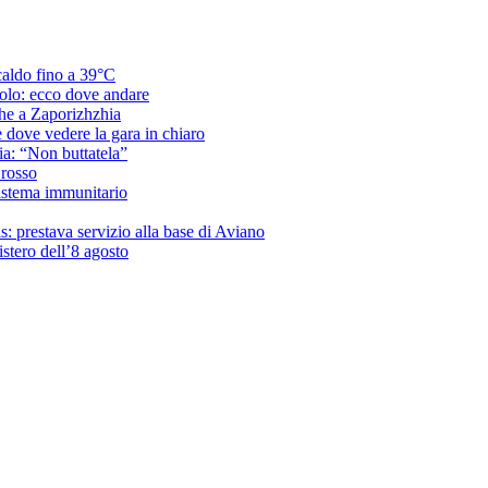
caldo fino a 39°C
acolo: ecco dove andare
che a Zaporizhzhia
e dove vedere la gara in chiaro
ria: “Non buttatela”
 rosso
sistema immunitario
s: prestava servizio alla base di Aviano
mistero dell’8 agosto