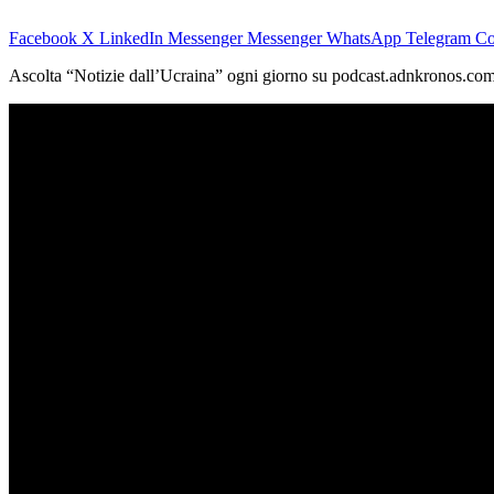
Facebook
X
LinkedIn
Messenger
Messenger
WhatsApp
Telegram
Co
Ascolta “Notizie dall’Ucraina” ogni giorno su podcast.adnkronos.com (