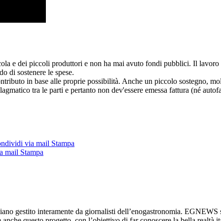
cola e dei piccoli produttori e non ha mai avuto fondi pubblici. Il lavo
do di sostenere le spese.
ntributo in base alle proprie possibilità. Anche un piccolo sostegno, molt
allagmatico tra le parti e pertanto non dev'essere emessa fattura (né autofa
ndividi via mail
Stampa
a mail
Stampa
diano gestito interamente da giornalisti dell’enogastronomia. EGNEWS si
re anche questo progetto, con l’obiettivo di far conoscere la bella realtà it