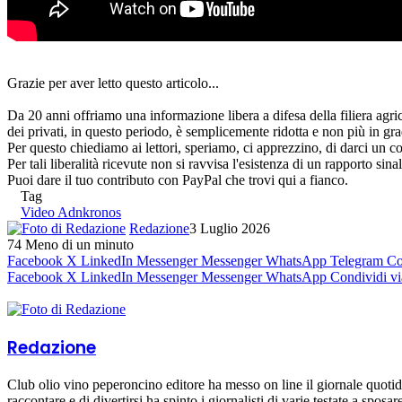
Grazie per aver letto questo articolo...
Da 20 anni offriamo una informazione libera a difesa della filiera agri
dei privati, in questo periodo, è semplicemente ridotta e non più in gra
Per questo chiediamo ai lettori, speriamo, ci apprezzino, di darci un co
Per tali liberalità ricevute non si ravvisa l'esistenza di un rapporto sin
Puoi dare il tuo contributo con PayPal che trovi qui a fianco.
Tag
Video Adnkronos
Redazione
3 Luglio 2026
74
Meno di un minuto
Facebook
X
LinkedIn
Messenger
Messenger
WhatsApp
Telegram
Co
Facebook
X
LinkedIn
Messenger
Messenger
WhatsApp
Condividi vi
Redazione
Club olio vino peperoncino editore ha messo on line il giornale quoti
raccontare e di divertirsi ha spinto i giornalisti di varie testate a sposa