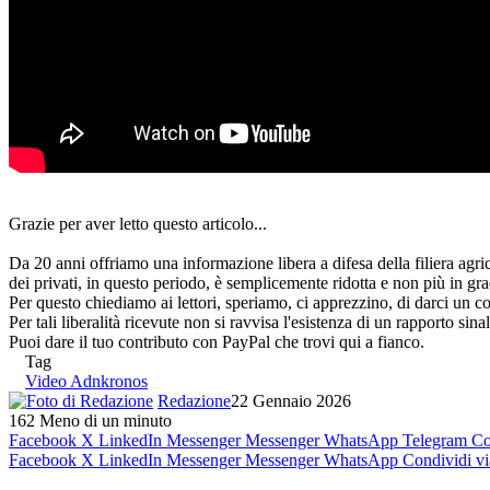
Grazie per aver letto questo articolo...
Da 20 anni offriamo una informazione libera a difesa della filiera agri
dei privati, in questo periodo, è semplicemente ridotta e non più in gra
Per questo chiediamo ai lettori, speriamo, ci apprezzino, di darci un co
Per tali liberalità ricevute non si ravvisa l'esistenza di un rapporto sin
Puoi dare il tuo contributo con PayPal che trovi qui a fianco.
Tag
Video Adnkronos
Redazione
22 Gennaio 2026
162
Meno di un minuto
Facebook
X
LinkedIn
Messenger
Messenger
WhatsApp
Telegram
Co
Facebook
X
LinkedIn
Messenger
Messenger
WhatsApp
Condividi vi