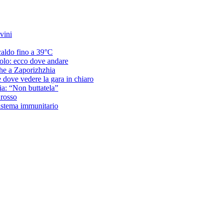
vini
caldo fino a 39°C
acolo: ecco dove andare
che a Zaporizhzhia
e dove vedere la gara in chiaro
ria: “Non buttatela”
 rosso
sistema immunitario