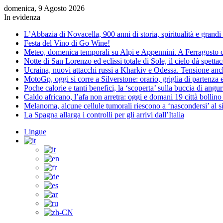
domenica, 9 Agosto 2026
In evidenza
L’Abbazia di Novacella, 900 anni di storia, spiritualità e grandi 
Festa del Vino di Go Wine!
Meteo, domenica temporali su Alpi e Appennini. A Ferragosto 
Notte di San Lorenzo ed eclissi totale di Sole, il cielo dà spett
Ucraina, nuovi attacchi russi a Kharkiv e Odessa. Tensione an
MotoGp, oggi si corre a Silverstone: orario, griglia di partenza 
Poche calorie e tanti benefici, la ‘scoperta’ sulla buccia di angu
Caldo africano, l’afa non arretra: oggi e domani 19 città bollino
Melanoma, alcune cellule tumorali riescono a ‘nascondersi’ al 
La Spagna allarga i controlli per gli arrivi dall’Italia
Lingue