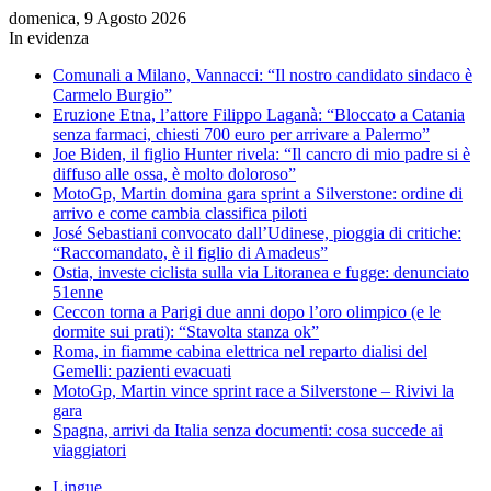
domenica, 9 Agosto 2026
In evidenza
Comunali a Milano, Vannacci: “Il nostro candidato sindaco è
Carmelo Burgio”
Eruzione Etna, l’attore Filippo Laganà: “Bloccato a Catania
senza farmaci, chiesti 700 euro per arrivare a Palermo”
Joe Biden, il figlio Hunter rivela: “Il cancro di mio padre si è
diffuso alle ossa, è molto doloroso”
MotoGp, Martin domina gara sprint a Silverstone: ordine di
arrivo e come cambia classifica piloti
José Sebastiani convocato dall’Udinese, pioggia di critiche:
“Raccomandato, è il figlio di Amadeus”
Ostia, investe ciclista sulla via Litoranea e fugge: denunciato
51enne
Ceccon torna a Parigi due anni dopo l’oro olimpico (e le
dormite sui prati): “Stavolta stanza ok”
Roma, in fiamme cabina elettrica nel reparto dialisi del
Gemelli: pazienti evacuati
MotoGp, Martin vince sprint race a Silverstone – Rivivi la
gara
Spagna, arrivi da Italia senza documenti: cosa succede ai
viaggiatori
Lingue