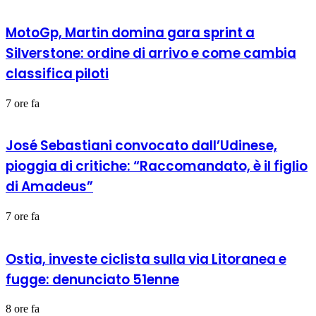
MotoGp, Martin domina gara sprint a
Silverstone: ordine di arrivo e come cambia
classifica piloti
7 ore fa
José Sebastiani convocato dall’Udinese,
pioggia di critiche: “Raccomandato, è il figlio
di Amadeus”
7 ore fa
Ostia, investe ciclista sulla via Litoranea e
fugge: denunciato 51enne
8 ore fa