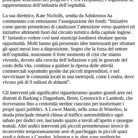
rappresentanza dell’industria dell’ospitalità.
La sua direttrice, Kate Nicholls, sentita da Adnkronos ha
commentato con entusiasmo l’assegnazione dei fondi: “Iniziative
come queste permettono di catalizzare l’attenzione verso quartieri ed
iniziative altrimenti fuori dal circuito turistico della capitale inglese.
E’ fantastico vedere così tanti municipi londinesi sfruttare questa
opportunità. Molti hanno già presentato idee interessanti per sfruttare
gli spazi messi loro a disposizione. Segno che la forza del settore
dell’ospitalità, nonostante il forte momento di crisi che stiamo
vivendo, dovuto alla crescita dell’inflazione e più in generale del
costo della vita, continua a guidare la ripresa delle attività
commerciali soprattutto gestite dai piccoli imprenditori, e nel
riavvicinare le comunità locali in una metropoli, come Londra, dove
vivono più di 9 milioni di abitanti”.
Gli interventi più significativi riguarderanno quattro grandi aree nei
distretti di Barking e Dagenham, Brent, Greenwich e Lambeth, che
riceveranno fino a centomila sterline ciascuno per trasformare i
propri spazi pubblici. A Lower Marsh, nella zona di Waterloo, la
strada principale rimarrà chiusa al traffico automobilistico ogni
sabato per dodici ore, lasciando spazio a tavoli all’aperto e rassegne
teatrali. Altri undici interventi più piccoli permetteranno invece di
riconvertire temporaneamente aree di parcheggio in piccoli spazi
verdi e dehors a Camden, Islington e in altre zone periferiche.