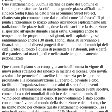
Uno stanziamento di 500mila sterline da parte del Comune di
Londra per trasformare la città in una grande piazza all’italiana. Il
sindaco Sadiq Khan ha dato il via al Summer Street Project,
ribattezzato più comunemente dai cittadini come “al fresco”. Il piano
punta a ridisegnare lo spazio urbano ispirandosi esplicitamente alla
tradizione delle piazze italiane, dove la vita sociale e la ristorazione
si spostano all’aperto durante i mesi estivi. Complici anche le
temperature che proprio in questi giorni, nella capitale inglese,
raggiungeranno anche i 30 gradi. I fondi stanziati serviranno a
finanziare quindici diversi progetti distribuiti in tredici municipi della
città. L’idea di fondo è quella di permettere a ristoranti, pub e caffè
di espandersi sui marciapiedi e nelle strade temporaneamente
pedonalizzate.
Quest’anno il piano si accompagna anche all’entrata in vigore di
nuovi poteri strategici del sindaco in materia di licenze. Una novità
assoluta che permetterà di snellire la burocrazia per le aperture
prolungate e la somministrazione all’aperto di bevande e cibo,
facilitando l’organizzazione di mercatini di street food, eventi
culturali e la trasmissione su maxischermo dei grandi eventi sportivi,
come nel caso dei mondiali di calcio e del torneo di tennis di
Wimbledon attualmente in corso. Il provvedimento è stato accolto
con enorme favore dal mondo della ristorazione e del turismo, che
ha spinto molto per ottenere questo stanziamento economico. Tra i
principali sostenitori del progetto c’è Uk Hospitality, l’organismo di